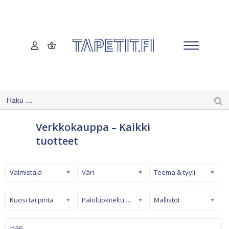
Verkkokauppa – Kaikki
tuotteet
Valmistaja
Väri
Teema & tyyli
Kuosi tai pinta
Paloluokiteltu tapetti
Mallistot