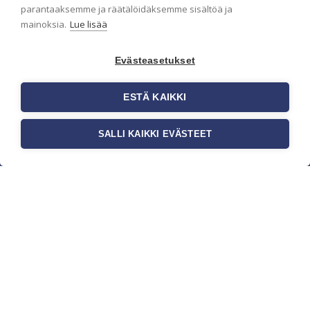
parantaaksemme ja räätälöidäksemme sisältöä ja
mainoksia.
Lue lisää
Evästeasetukset
ESTÄ KAIKKI
SALLI KAIKKI EVÄSTEET
c/o Suomen AM-Markkinointi Oy
Olemme kotimaisten tapettimarkkinoiden
edelläkävijänä ja tuomme kansainväliset
sisustus- ja tapettitrendit suomalaisiin koteihin.
Etsimme jatkuvasti uusia ideoita, inspiraatiota ja
trendejä kansainvälisiltä markkinoilta.
Rekisteriseloste
Toimitusehdot
Brandtool