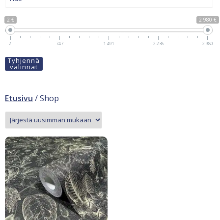
2 €
2 980 €
2
747
1 491
2 236
2 980
Tyhjennä
valinnat
Etusivu
/ Shop