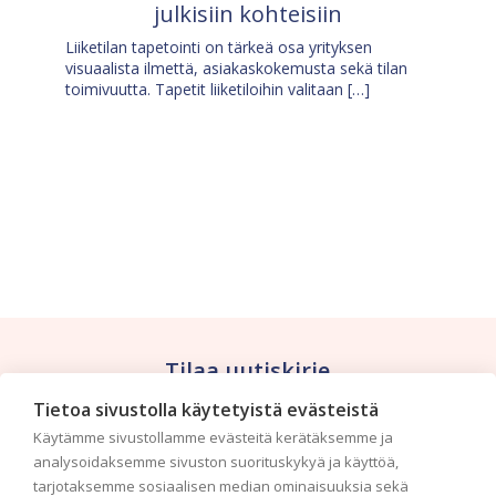
julkisiin kohteisiin
Liiketilan tapetointi on tärkeä osa yrityksen
visuaalista ilmettä, asiakaskokemusta sekä tilan
toimivuutta. Tapetit liiketiloihin valitaan […]
Tilaa uutiskirje
Tietoa sivustolla käytetyistä evästeistä
Haluaisitko nähdä uusimmat tapettimallistot heti
Käytämme sivustollamme evästeitä kerätäksemme ja
ensimmäisenä? Naputtele tiedot alas niin
analysoidaksemme sivuston suorituskykyä ja käyttöä,
pidämme sinut ajantasalla.
tarjotaksemme sosiaalisen median ominaisuuksia sekä