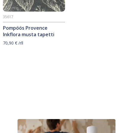
35617
Pompöös Provence
Inkflora musta tapetti
70,90
€
/rll