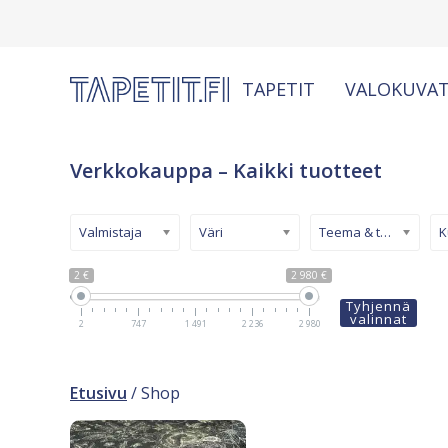
TAPETIT
VALOKUVAT
Verkkokauppa – Kaikki tuotteet
Valmistaja
Väri
Teema & tyyli
2 €
2 980 €
Tyhjennä
valinnat
2
747
1 491
2 236
2 980
Etusivu
/ Shop