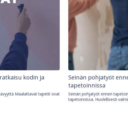
 ratkaisu kodin ja
Seinän pohjatyöt enne
tapetoinnissa
tävyyttä Maalattavat tapetit ovat
Seinän pohjatyöt ennen tapetoin
tapetoinnissa. Huolellisesti valm