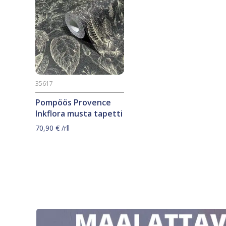
35617
Pompöös Provence
Inkflora musta tapetti
70,90
€
/rll