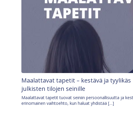
Maalattavat tapetit – kestävä ja tyylikäs
julkisten tilojen seinille
Maalattavat tapetit tuovat seiniin persoonallisuutta ja kes
erinomainen vaihtoehto, kun haluat yhdistää […]