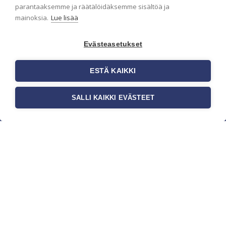
parantaaksemme ja räätälöidäksemme sisältöä ja
mainoksia.
Lue lisää
Evästeasetukset
ESTÄ KAIKKI
SALLI KAIKKI EVÄSTEET
c/o Suomen AM-Markkinointi Oy
Olemme kotimaisten tapettimarkkinoiden
edelläkävijänä ja tuomme kansainväliset
sisustus- ja tapettitrendit suomalaisiin koteihin.
Etsimme jatkuvasti uusia ideoita, inspiraatiota ja
trendejä kansainvälisiltä markkinoilta.
Rekisteriseloste
Toimitusehdot
Brandtool