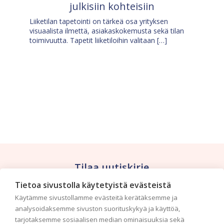
julkisiin kohteisiin
Liiketilan tapetointi on tärkeä osa yrityksen
visuaalista ilmettä, asiakaskokemusta sekä tilan
toimivuutta. Tapetit liiketiloihin valitaan […]
Tilaa uutiskirje
Tietoa sivustolla käytetyistä evästeistä
Haluaisitko nähdä uusimmat tapettimallistot heti
Käytämme sivustollamme evästeitä kerätäksemme ja
ensimmäisenä? Naputtele tiedot alas niin
analysoidaksemme sivuston suorituskykyä ja käyttöä,
pidämme sinut ajantasalla.
tarjotaksemme sosiaalisen median ominaisuuksia sekä