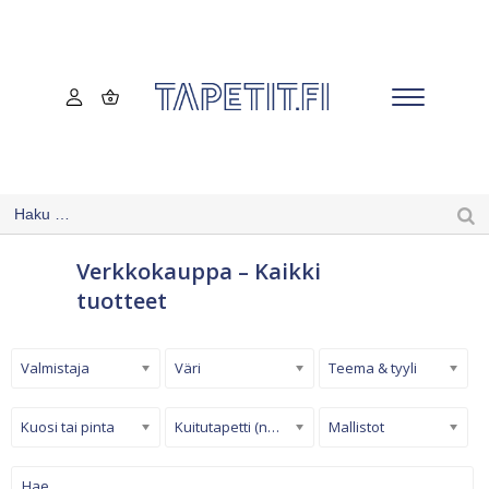
Verkkokauppa – Kaikki
tuotteet
Valmistaja
Väri
Teema & tyyli
Kuosi tai pinta
Kuitutapetti (non-woven)
Mallistot