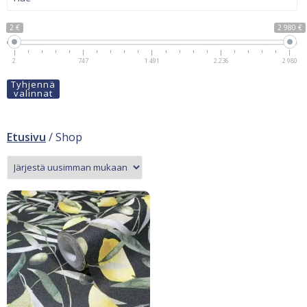
2 €
2 980 €
2
747
1 491
2 236
2 980
Tyhjennä
valinnat
Etusivu
/ Shop