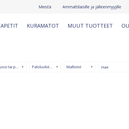
Meistä
Ammattilaisille ja jälleenmyyjille
APETIT
KURAMATOT
MUUT TUOTTEET
OU
Kuosi tai pinta
Paloluokiteltu tapetti
Mallistot