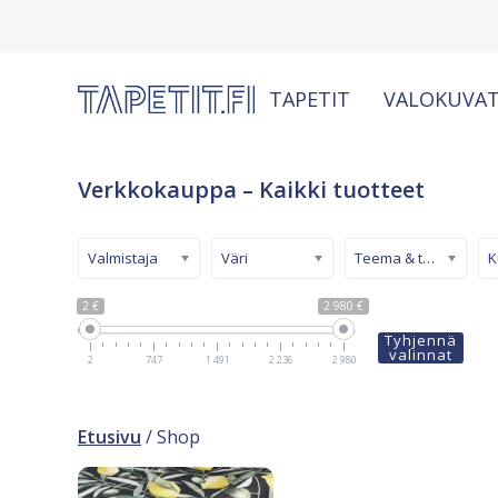
TAPETIT
VALOKUVAT
Verkkokauppa – Kaikki tuotteet
Valmistaja
Väri
Teema & tyyli
2 €
2 980 €
Tyhjennä
valinnat
2
747
1 491
2 236
2 980
Etusivu
/ Shop