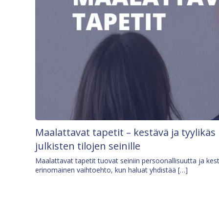
Maalattavat tapetit – kestävä ja tyylikäs
julkisten tilojen seinille
Maalattavat tapetit tuovat seiniin persoonallisuutta ja kes
erinomainen vaihtoehto, kun haluat yhdistää […]