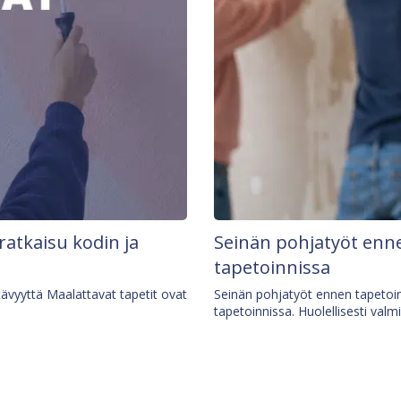
 ratkaisu kodin ja
Seinän pohjatyöt enne
tapetoinnissa
tävyyttä Maalattavat tapetit ovat
Seinän pohjatyöt ennen tapetoin
tapetoinnissa. Huolellisesti valm