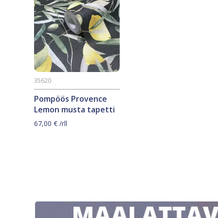
35620
Pompöös Provence
Lemon musta tapetti
67,00
€
/rll