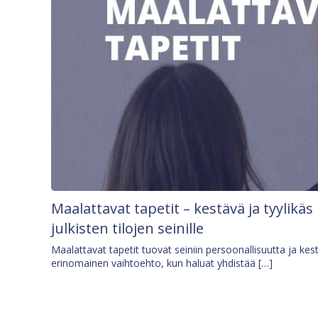
Maalattavat tapetit – kestävä ja tyylikäs
julkisten tilojen seinille
Maalattavat tapetit tuovat seiniin persoonallisuutta ja kes
erinomainen vaihtoehto, kun haluat yhdistää […]