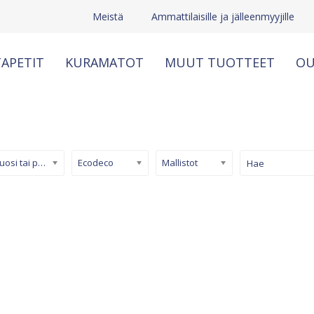
Meistä
Ammattilaisille ja jälleenmyyjille
APETIT
KURAMATOT
MUUT TUOTTEET
OU
Kuosi tai pinta
Ecodeco
Mallistot