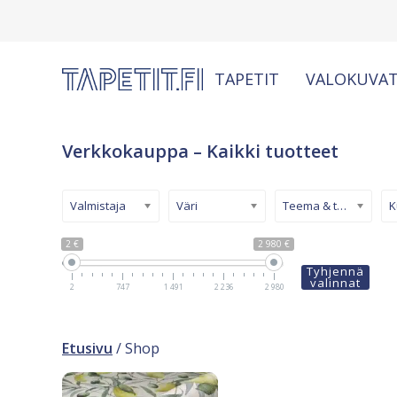
TAPETIT
VALOKUVAT
Verkkokauppa – Kaikki tuotteet
Valmistaja
Väri
Teema & tyyli
2 €
2 980 €
Tyhjennä
valinnat
2
747
1 491
2 236
2 980
Etusivu
/ Shop