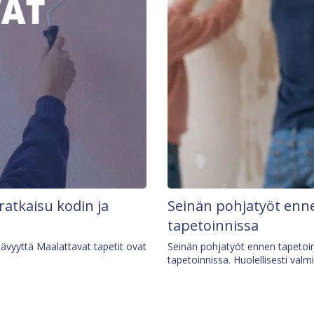
 ratkaisu kodin ja
Seinän pohjatyöt enne
tapetoinnissa
tävyyttä Maalattavat tapetit ovat
Seinän pohjatyöt ennen tapetoin
tapetoinnissa. Huolellisesti valm