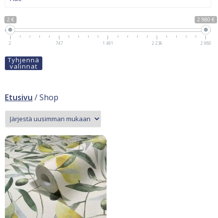
2 €
2 980 €
2
747
1 491
2 236
2 980
Tyhjennä
valinnat
Etusivu
/ Shop