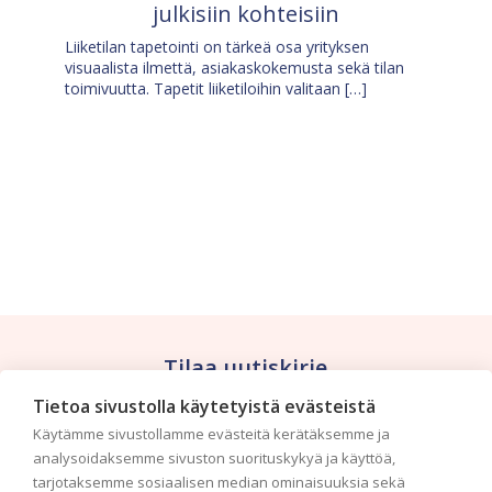
julkisiin kohteisiin
Liiketilan tapetointi on tärkeä osa yrityksen
visuaalista ilmettä, asiakaskokemusta sekä tilan
toimivuutta. Tapetit liiketiloihin valitaan […]
Tilaa uutiskirje
Tietoa sivustolla käytetyistä evästeistä
Haluaisitko nähdä uusimmat tapettimallistot heti
Käytämme sivustollamme evästeitä kerätäksemme ja
ensimmäisenä? Naputtele tiedot alas niin
analysoidaksemme sivuston suorituskykyä ja käyttöä,
pidämme sinut ajantasalla.
tarjotaksemme sosiaalisen median ominaisuuksia sekä