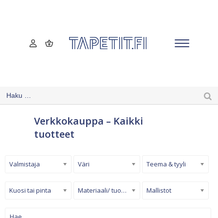
Verkkokauppa – Kaikki
tuotteet
Valmistaja
Väri
Teema & tyyli
Kuosi tai pinta
Materiaali/ tuotetyyppi
Mallistot