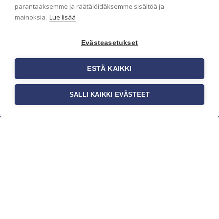
parantaaksemme ja räätälöidäksemme sisältöä ja
mainoksia.
Lue lisää
Evästeasetukset
ESTÄ KAIKKI
SALLI KAIKKI EVÄSTEET
c/o Suomen AM-Markkinointi Oy
Olemme kotimaisten tapettimarkkinoiden
edelläkävijänä ja tuomme kansainväliset
sisustus- ja tapettitrendit suomalaisiin koteihin.
Etsimme jatkuvasti uusia ideoita, inspiraatiota ja
trendejä kansainvälisiltä markkinoilta.
Rekisteriseloste
Toimitusehdot
Brandtool