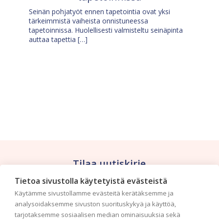
Seinän pohjatyöt ennen tapetointia ovat yksi
tärkeimmistä vaiheista onnistuneessa
tapetoinnissa. Huolellisesti valmisteltu seinäpinta
auttaa tapettia […]
Tilaa uutiskirje
Tietoa sivustolla käytetyistä evästeistä
Haluaisitko nähdä uusimmat tapettimallistot heti
Käytämme sivustollamme evästeitä kerätäksemme ja
ensimmäisenä? Naputtele tiedot alas niin
analysoidaksemme sivuston suorituskykyä ja käyttöä,
pidämme sinut ajantasalla.
tarjotaksemme sosiaalisen median ominaisuuksia sekä