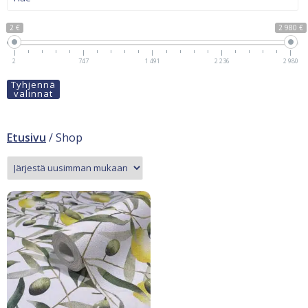
2 €
2 980 €
2
747
1 491
2 236
2 980
Tyhjennä
valinnat
Etusivu
/ Shop