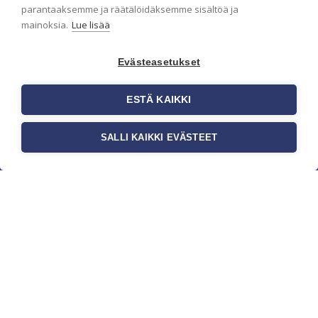
parantaaksemme ja räätälöidäksemme sisältöä ja
mainoksia.
Lue lisää
Evästeasetukset
ESTÄ KAIKKI
SALLI KAIKKI EVÄSTEET
c/o Suomen AM-Markkinointi Oy
Olemme kotimaisten tapettimarkkinoiden
edelläkävijänä ja tuomme kansainväliset
sisustus- ja tapettitrendit suomalaisiin koteihin.
Etsimme jatkuvasti uusia ideoita, inspiraatiota ja
trendejä kansainvälisiltä markkinoilta.
Rekisteriseloste
Toimitusehdot
Brandtool