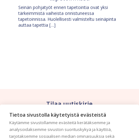
Seinän pohjatyöt ennen tapetointia ovat yksi
tärkeimmistä vaiheista onnistuneessa
tapetoinnissa. Huolellisesti valmisteltu seinäpinta
auttaa tapettia […]
Tilaa uutiskirje
Tietoa sivustolla käytetyistä evästeistä
Haluaisitko nähdä uusimmat tapettimallistot heti
Käytämme sivustollamme evästeitä kerätäksemme ja
ensimmäisenä? Naputtele tiedot alas niin
analysoidaksemme sivuston suorituskykyä ja käyttöä,
pidämme sinut ajantasalla.
tarjotaksemme sosiaalisen median ominaisuuksia sekä