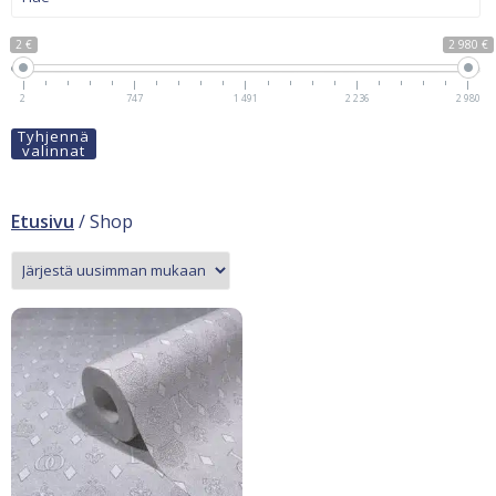
2 €
2 980 €
2
747
1 491
2 236
2 980
Tyhjennä
valinnat
Etusivu
/ Shop