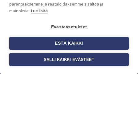
parantaaksemme ja räätälöidäksemme sisältöä ja
mainoksia.
Lue lisää
Evästeasetukset
ESTÄ KAIKKI
SALLI KAIKKI EVÄSTEET
c/o Suomen AM-Markkinointi Oy
Olemme kotimaisten tapettimarkkinoiden
edelläkävijänä ja tuomme kansainväliset
sisustus- ja tapettitrendit suomalaisiin koteihin.
Etsimme jatkuvasti uusia ideoita, inspiraatiota ja
trendejä kansainvälisiltä markkinoilta.
Rekisteriseloste
Toimitusehdot
Brandtool