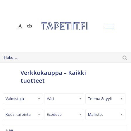
Verkkokauppa – Kaikki
tuotteet
Valmistaja
Väri
Teema & tyyli
Kuosi tai pinta
Ecodeco
Mallistot