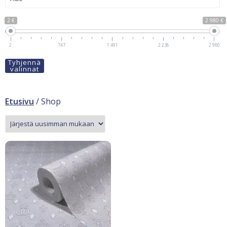
2 €
2 980 €
2
747
1 491
2 236
2 980
Tyhjennä
valinnat
Etusivu
/ Shop