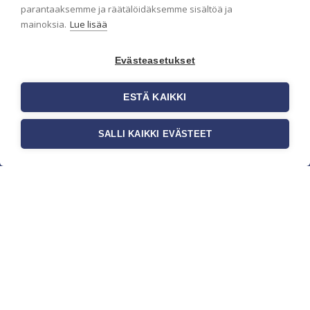
parantaaksemme ja räätälöidäksemme sisältöä ja
mainoksia.
Lue lisää
Evästeasetukset
ESTÄ KAIKKI
SALLI KAIKKI EVÄSTEET
c/o Suomen AM-Markkinointi Oy
Olemme kotimaisten tapettimarkkinoiden
edelläkävijänä ja tuomme kansainväliset
sisustus- ja tapettitrendit suomalaisiin koteihin.
Etsimme jatkuvasti uusia ideoita, inspiraatiota ja
trendejä kansainvälisiltä markkinoilta.
Rekisteriseloste
Toimitusehdot
Brandtool