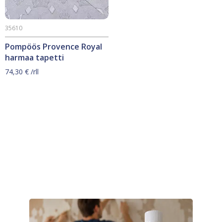
35610
Pompöös Provence Royal
harmaa tapetti
74,30
€
/rll