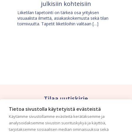
julkisiin kohteisiin
Liiketilan tapetointi on tärkeä osa yrityksen
visuaalista ilmettä, asiakaskokemusta sekä tilan
toimivuutta. Tapetit liiketiloihin valitaan […]
Tilaa uutiskirje
Tietoa sivustolla käytetyistä evästeistä
Haluaisitko nähdä uusimmat tapettimallistot heti
Käytämme sivustollamme evästeitä kerätäksemme ja
ensimmäisenä? Naputtele tiedot alas niin
analysoidaksemme sivuston suorituskykyä ja käyttöä,
pidämme sinut ajantasalla.
tarjotaksemme sosiaalisen median ominaisuuksia sekä