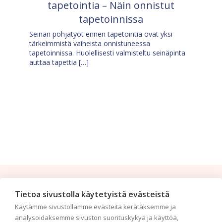
tapetointia – Näin onnistut
tapetoinnissa
Seinän pohjatyöt ennen tapetointia ovat yksi
tärkeimmistä vaiheista onnistuneessa
tapetoinnissa. Huolellisesti valmisteltu seinäpinta
auttaa tapettia […]
Tilaa uutiskirje
Tietoa sivustolla käytetyistä evästeistä
Käytämme sivustollamme evästeitä kerätäksemme ja
Haluaisitko nähdä uusimmat tapettimallistot heti
analysoidaksemme sivuston suorituskykyä ja käyttöä,