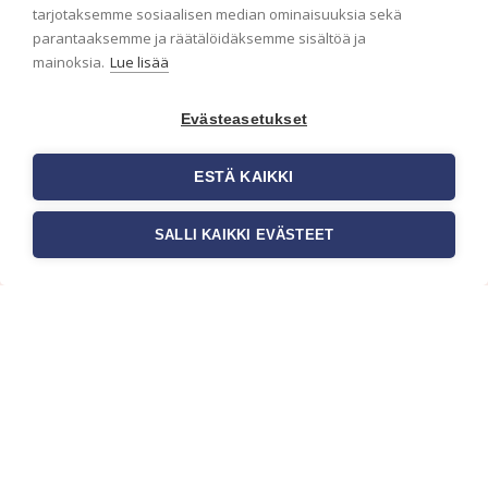
ensimmäisenä? Naputtele tiedot alas niin
tarjotaksemme sosiaalisen median ominaisuuksia sekä
pidämme sinut ajantasalla.
parantaaksemme ja räätälöidäksemme sisältöä ja
mainoksia.
Lue lisää
Evästeasetukset
ESTÄ KAIKKI
SALLI KAIKKI EVÄSTEET
c/o Suomen AM-Markkinointi Oy
Olemme kotimaisten tapettimarkkinoiden
edelläkävijänä ja tuomme kansainväliset
sisustus- ja tapettitrendit suomalaisiin koteihin.
Etsimme jatkuvasti uusia ideoita, inspiraatiota ja