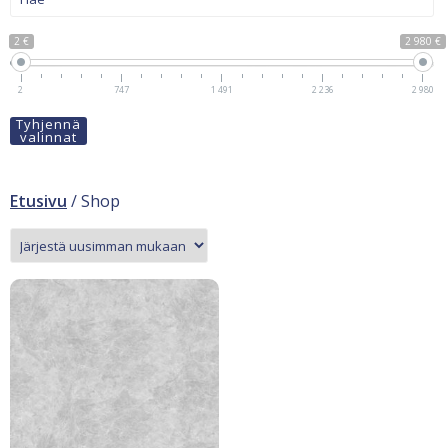
2 €
2 980 €
2
747
1 491
2 236
2 980
Tyhjennä
valinnat
Etusivu
/ Shop