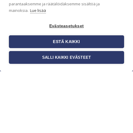
parantaaksemme ja räätälöidäksemme sisältöä ja
mainoksia.
Lue lisää
Evästeasetukset
ESTÄ KAIKKI
SALLI KAIKKI EVÄSTEET
c/o Suomen AM-Markkinointi Oy
Olemme kotimaisten tapettimarkkinoiden
edelläkävijänä ja tuomme kansainväliset
sisustus- ja tapettitrendit suomalaisiin koteihin.
Etsimme jatkuvasti uusia ideoita, inspiraatiota ja
trendejä kansainvälisiltä markkinoilta.
Rekisteriseloste
Toimitusehdot
Brandtool