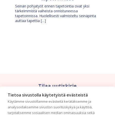
Seinän pohjatyöt ennen tapetointia ovat yksi
tärkeimmistä vaiheista onnistuneessa
tapetoinnissa. Huolellisesti valmisteltu seinäpinta
auttaa tapettia […]
Tilaa uutiskirje
Tietoa sivustolla käytetyistä evästeistä
Haluaisitko nähdä uusimmat tapettimallistot heti
Käytämme sivustollamme evästeitä kerätäksemme ja
ensimmäisenä? Naputtele tiedot alas niin
analysoidaksemme sivuston suorituskykyä ja käyttöä,
pidämme sinut ajantasalla.
tarjotaksemme sosiaalisen median ominaisuuksia sekä