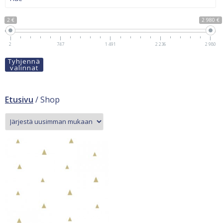
2 €
2 980 €
2
747
1 491
2 236
2 980
Tyhjennä
valinnat
Etusivu
/ Shop