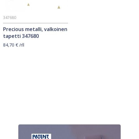
347680
Precious metalli, valkoinen
tapetti 347680
84,70
€
/rll