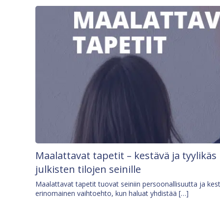
Maalattavat tapetit – kestävä ja tyylikäs
julkisten tilojen seinille
Maalattavat tapetit tuovat seiniin persoonallisuutta ja kes
erinomainen vaihtoehto, kun haluat yhdistää […]