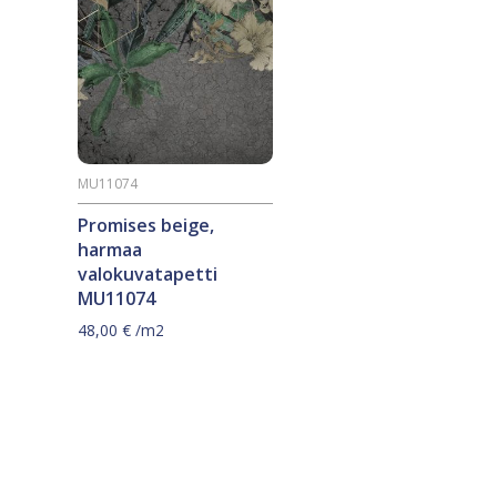
MU11074
Promises beige,
harmaa
valokuvatapetti
MU11074
48,00
€
/m2