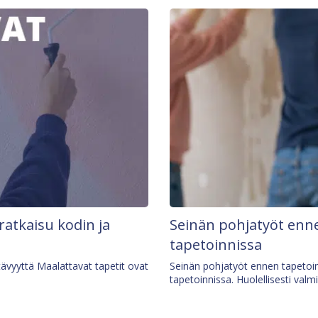
 ratkaisu kodin ja
Seinän pohjatyöt enne
tapetoinnissa
tävyyttä Maalattavat tapetit ovat
Seinän pohjatyöt ennen tapetoin
tapetoinnissa. Huolellisesti valm