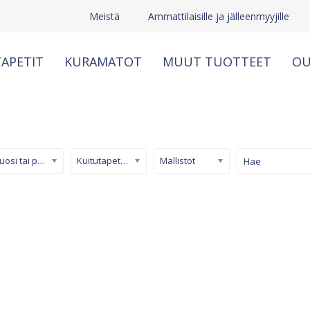
Meistä
Ammattilaisille ja jälleenmyyjille
APETIT
KURAMATOT
MUUT TUOTTEET
OU
Kuosi tai pinta
Kuitutapetti (non-woven)
Mallistot