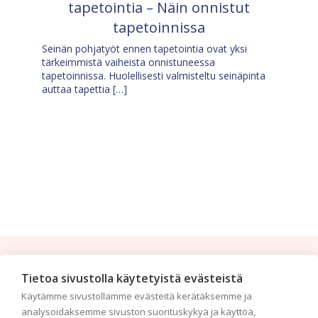
tapetointia – Näin onnistut
tapetoinnissa
Seinän pohjatyöt ennen tapetointia ovat yksi
tärkeimmistä vaiheista onnistuneessa
tapetoinnissa. Huolellisesti valmisteltu seinäpinta
auttaa tapettia […]
Tilaa uutiskirje
Tietoa sivustolla käytetyistä evästeistä
Käytämme sivustollamme evästeitä kerätäksemme ja
Haluaisitko nähdä uusimmat tapettimallistot heti
analysoidaksemme sivuston suorituskykyä ja käyttöä,