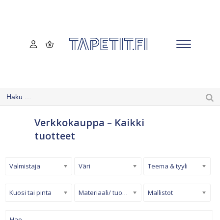
Verkkokauppa – Kaikki
tuotteet
Valmistaja
Väri
Teema & tyyli
Kuosi tai pinta
Materiaali/ tuotetyyppi
Mallistot