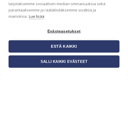
ensimmäisenä? Naputtele tiedot alas niin
tarjotaksemme sosiaalisen median ominaisuuksia sekä
pidämme sinut ajantasalla.
parantaaksemme ja räätälöidäksemme sisältöä ja
mainoksia.
Lue lisää
Evästeasetukset
ESTÄ KAIKKI
SALLI KAIKKI EVÄSTEET
c/o Suomen AM-Markkinointi Oy
Olemme kotimaisten tapettimarkkinoiden
edelläkävijänä ja tuomme kansainväliset
sisustus- ja tapettitrendit suomalaisiin koteihin.
Etsimme jatkuvasti uusia ideoita, inspiraatiota ja