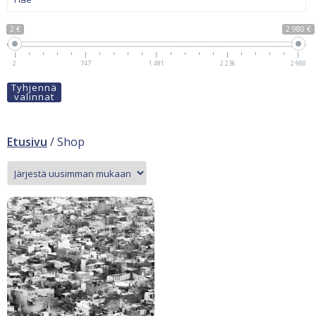
2 €
2 980 €
2
747
1 491
2 236
2 980
Tyhjennä
valinnat
Etusivu
/ Shop