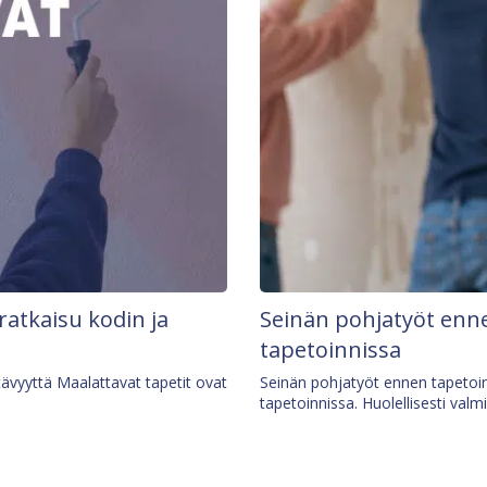
 ratkaisu kodin ja
Seinän pohjatyöt enne
tapetoinnissa
tävyyttä Maalattavat tapetit ovat
Seinän pohjatyöt ennen tapetoin
tapetoinnissa. Huolellisesti valm