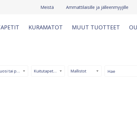
Meistä
Ammattilaisille ja jälleenmyyjille
APETIT
KURAMATOT
MUUT TUOTTEET
OU
Kuosi tai pinta
Kuitutapetti (non-woven)
Mallistot