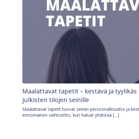
Maalattavat tapetit – kestävä ja tyylikäs
julkisten tilojen seinille
Maalattavat tapetit tuovat seiniin persoonallisuutta ja kes
erinomainen vaihtoehto, kun haluat yhdistää […]