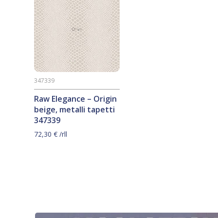
347339
Raw Elegance – Origin
beige, metalli tapetti
347339
72,30
€
/rll