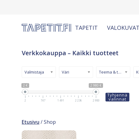
TAPETIT
VALOKUVAT
Verkkokauppa – Kaikki tuotteet
Valmistaja
Väri
Teema & tyyli
2 €
2 980 €
Tyhjennä
valinnat
2
747
1 491
2 236
2 980
Etusivu
/ Shop