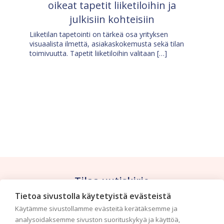
oikeat tapetit liiketiloihin ja
julkisiin kohteisiin
Liiketilan tapetointi on tärkeä osa yrityksen
visuaalista ilmettä, asiakaskokemusta sekä tilan
toimivuutta. Tapetit liiketiloihin valitaan […]
Tilaa uutiskirje
Tietoa sivustolla käytetyistä evästeistä
Haluaisitko nähdä uusimmat tapettimallistot heti
Käytämme sivustollamme evästeitä kerätäksemme ja
ensimmäisenä? Naputtele tiedot alas niin
analysoidaksemme sivuston suorituskykyä ja käyttöä,