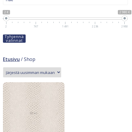
2 €
2 980 €
2
747
1 491
2 236
2 980
Tyhjennä
valinnat
Etusivu
/ Shop