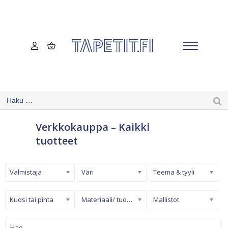
Verkkokauppa – Kaikki
tuotteet
Valmistaja
Väri
Teema & tyyli
Kuosi tai pinta
Materiaali/ tuotetyyppi
Mallistot