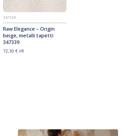
347339
Raw Elegance – Origin
beige, metalli tapetti
347339
72,30
€
/rll