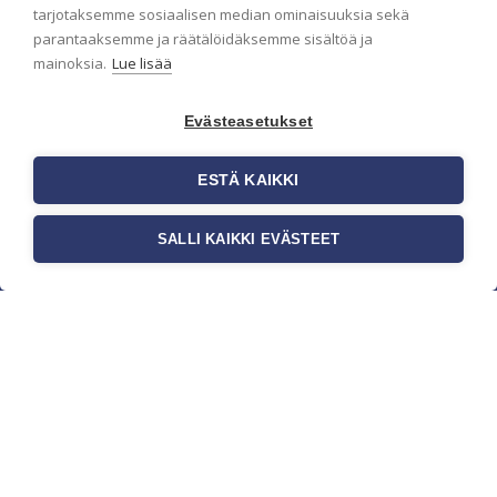
pidämme sinut ajantasalla.
tarjotaksemme sosiaalisen median ominaisuuksia sekä
parantaaksemme ja räätälöidäksemme sisältöä ja
mainoksia.
Lue lisää
Evästeasetukset
ESTÄ KAIKKI
SALLI KAIKKI EVÄSTEET
c/o Suomen AM-Markkinointi Oy
Olemme kotimaisten tapettimarkkinoiden
edelläkävijänä ja tuomme kansainväliset
sisustus- ja tapettitrendit suomalaisiin koteihin.
Etsimme jatkuvasti uusia ideoita, inspiraatiota ja
trendejä kansainvälisiltä markkinoilta.