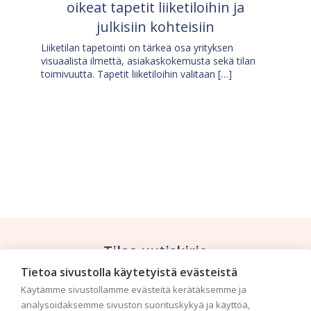
oikeat tapetit liiketiloihin ja
julkisiin kohteisiin
Liiketilan tapetointi on tärkeä osa yrityksen
visuaalista ilmettä, asiakaskokemusta sekä tilan
toimivuutta. Tapetit liiketiloihin valitaan […]
Tilaa uutiskirje
Tietoa sivustolla käytetyistä evästeistä
Haluaisitko nähdä uusimmat tapettimallistot heti
Käytämme sivustollamme evästeitä kerätäksemme ja
ensimmäisenä? Naputtele tiedot alas niin
analysoidaksemme sivuston suorituskykyä ja käyttöä,