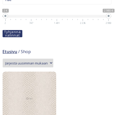
2 €
2 980 €
2
747
1 491
2 236
2 980
Tyhjennä
valinnat
Etusivu
/ Shop