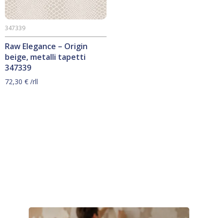
347339
Raw Elegance – Origin
beige, metalli tapetti
347339
72,30
€
/rll