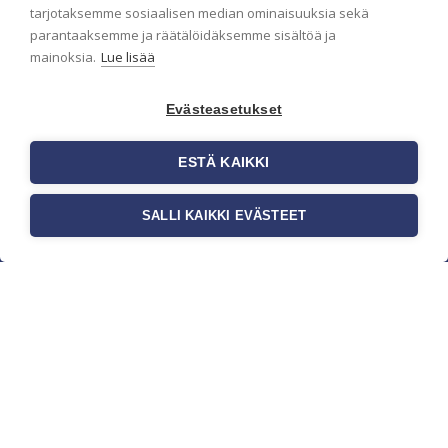
pidämme sinut ajantasalla.
tarjotaksemme sosiaalisen median ominaisuuksia sekä
parantaaksemme ja räätälöidäksemme sisältöä ja
mainoksia.
Lue lisää
Evästeasetukset
ESTÄ KAIKKI
SALLI KAIKKI EVÄSTEET
c/o Suomen AM-Markkinointi Oy
Olemme kotimaisten tapettimarkkinoiden
edelläkävijänä ja tuomme kansainväliset
sisustus- ja tapettitrendit suomalaisiin koteihin.
Etsimme jatkuvasti uusia ideoita, inspiraatiota ja
trendejä kansainvälisiltä markkinoilta.