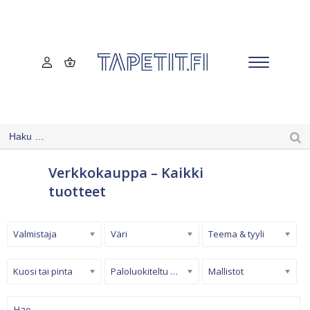
Verkkokauppa – Kaikki
tuotteet
Valmistaja
Väri
Teema & tyyli
Kuosi tai pinta
Paloluokiteltu tapetti
Mallistot