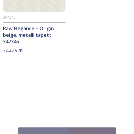
347345
Raw Elegance – Origin
beige, metalli tapetti
347345
72,20
€
/rll