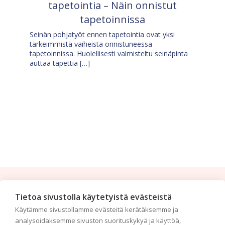
tapetointia – Näin onnistut
tapetoinnissa
Seinän pohjatyöt ennen tapetointia ovat yksi
tärkeimmistä vaiheista onnistuneessa
tapetoinnissa. Huolellisesti valmisteltu seinäpinta
auttaa tapettia […]
Tilaa uutiskirje
Tietoa sivustolla käytetyistä evästeistä
Käytämme sivustollamme evästeitä kerätäksemme ja
Haluaisitko nähdä uusimmat tapettimallistot heti
analysoidaksemme sivuston suorituskykyä ja käyttöä,