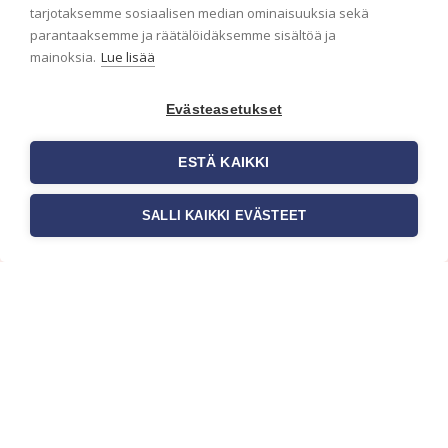
ensimmäisenä? Naputtele tiedot alas niin
tarjotaksemme sosiaalisen median ominaisuuksia sekä
pidämme sinut ajantasalla.
parantaaksemme ja räätälöidäksemme sisältöä ja
mainoksia.
Lue lisää
Evästeasetukset
ESTÄ KAIKKI
SALLI KAIKKI EVÄSTEET
c/o Suomen AM-Markkinointi Oy
Olemme kotimaisten tapettimarkkinoiden
edelläkävijänä ja tuomme kansainväliset
sisustus- ja tapettitrendit suomalaisiin koteihin.
Etsimme jatkuvasti uusia ideoita, inspiraatiota ja