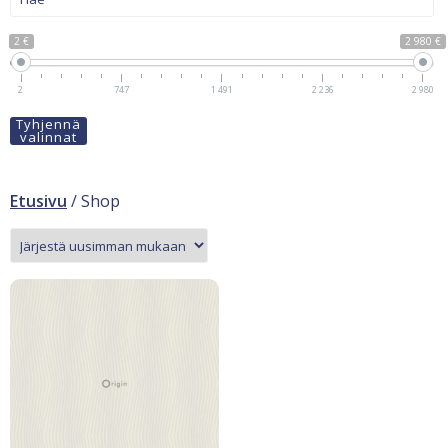
2 €
2 980 €
2
747
1 491
2 236
2 980
Tyhjennä
valinnat
Etusivu
/ Shop