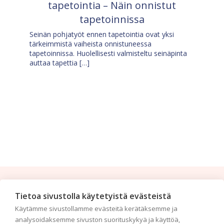
tapetointia – Näin onnistut
tapetoinnissa
Seinän pohjatyöt ennen tapetointia ovat yksi
tärkeimmistä vaiheista onnistuneessa
tapetoinnissa. Huolellisesti valmisteltu seinäpinta
auttaa tapettia […]
Tilaa uutiskirje
Tietoa sivustolla käytetyistä evästeistä
Käytämme sivustollamme evästeitä kerätäksemme ja
Haluaisitko nähdä uusimmat tapettimallistot heti
analysoidaksemme sivuston suorituskykyä ja käyttöä,