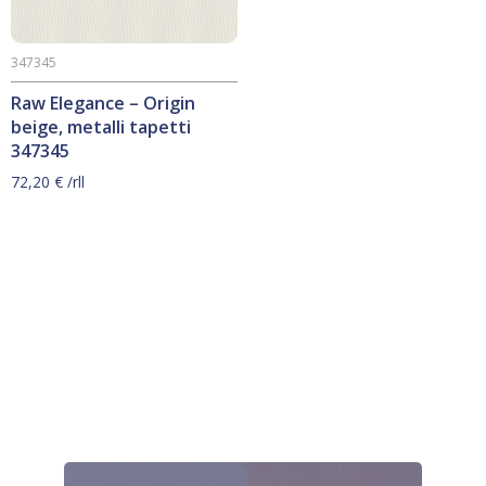
347345
Raw Elegance – Origin
beige, metalli tapetti
347345
72,20
€
/rll