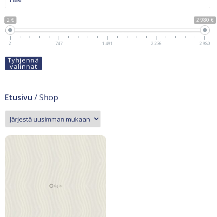
2 €
2 980 €
2
747
1 491
2 236
2 980
Tyhjennä
valinnat
Etusivu
/ Shop