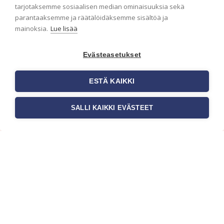
ensimmäisenä? Naputtele tiedot alas niin
tarjotaksemme sosiaalisen median ominaisuuksia sekä
pidämme sinut ajantasalla.
parantaaksemme ja räätälöidäksemme sisältöä ja
mainoksia.
Lue lisää
Evästeasetukset
ESTÄ KAIKKI
SALLI KAIKKI EVÄSTEET
c/o Suomen AM-Markkinointi Oy
Olemme kotimaisten tapettimarkkinoiden
edelläkävijänä ja tuomme kansainväliset
sisustus- ja tapettitrendit suomalaisiin koteihin.
Etsimme jatkuvasti uusia ideoita, inspiraatiota ja