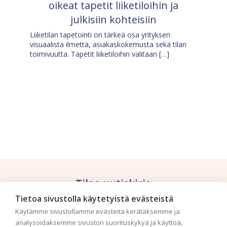
oikeat tapetit liiketiloihin ja
julkisiin kohteisiin
Liiketilan tapetointi on tärkeä osa yrityksen
visuaalista ilmettä, asiakaskokemusta sekä tilan
toimivuutta. Tapetit liiketiloihin valitaan […]
Tilaa uutiskirje
Tietoa sivustolla käytetyistä evästeistä
Haluaisitko nähdä uusimmat tapettimallistot heti
Käytämme sivustollamme evästeitä kerätäksemme ja
ensimmäisenä? Naputtele tiedot alas niin
analysoidaksemme sivuston suorituskykyä ja käyttöä,