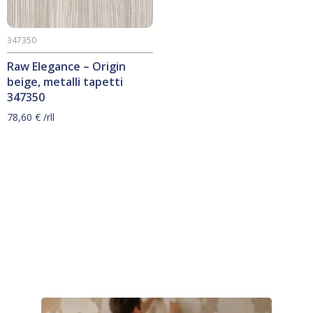
347350
Raw Elegance – Origin
beige, metalli tapetti
347350
78,60
€
/rll