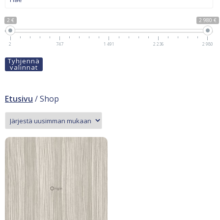
2 €
2 980 €
2
747
1 491
2 236
2 980
Tyhjennä
valinnat
Etusivu
/ Shop