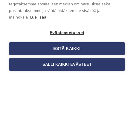
pidämme sinut ajantasalla.
tarjotaksemme sosiaalisen median ominaisuuksia sekä
parantaaksemme ja räätälöidäksemme sisältöä ja
mainoksia.
Lue lisää
Evästeasetukset
ESTÄ KAIKKI
SALLI KAIKKI EVÄSTEET
c/o Suomen AM-Markkinointi Oy
Olemme kotimaisten tapettimarkkinoiden
edelläkävijänä ja tuomme kansainväliset
sisustus- ja tapettitrendit suomalaisiin koteihin.
Etsimme jatkuvasti uusia ideoita, inspiraatiota ja
trendejä kansainvälisiltä markkinoilta.