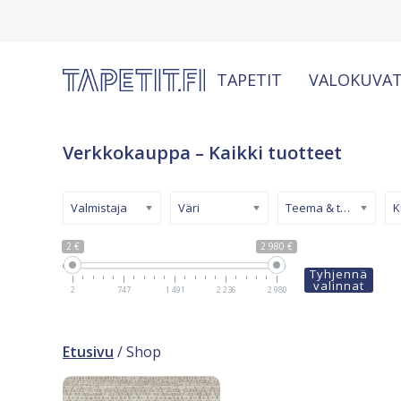
TAPETIT
VALOKUVAT
Verkkokauppa – Kaikki tuotteet
Valmistaja
Väri
Teema & tyyli
2 €
2 980 €
Tyhjennä
valinnat
2
747
1 491
2 236
2 980
Etusivu
/ Shop