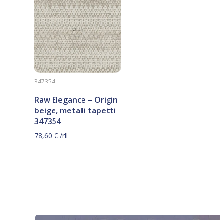
347354
Raw Elegance – Origin
beige, metalli tapetti
347354
78,60
€
/rll