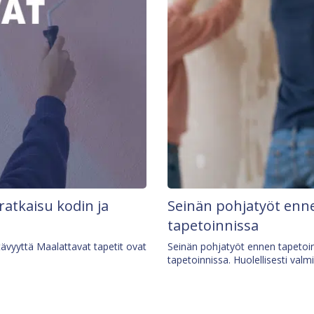
 ratkaisu kodin ja
Seinän pohjatyöt enne
tapetoinnissa
tävyyttä Maalattavat tapetit ovat
Seinän pohjatyöt ennen tapetoin
tapetoinnissa. Huolellisesti valm