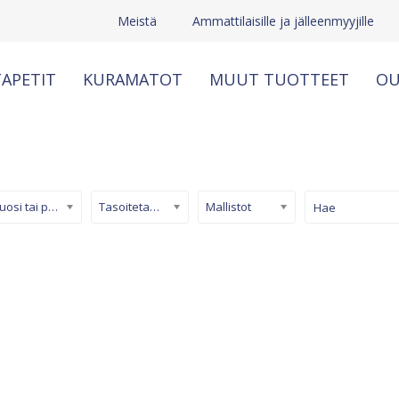
Meistä
Ammattilaisille ja jälleenmyyjille
APETIT
KURAMATOT
MUUT TUOTTEET
OU
Kuosi tai pinta
Tasoitetapetti
Mallistot