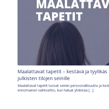
Maalattavat tapetit – kestävä ja tyylikäs
julkisten tilojen seinille
Maalattavat tapetit tuovat seiniin persoonallisuutta ja kes
erinomainen vaihtoehto, kun haluat yhdistää […]