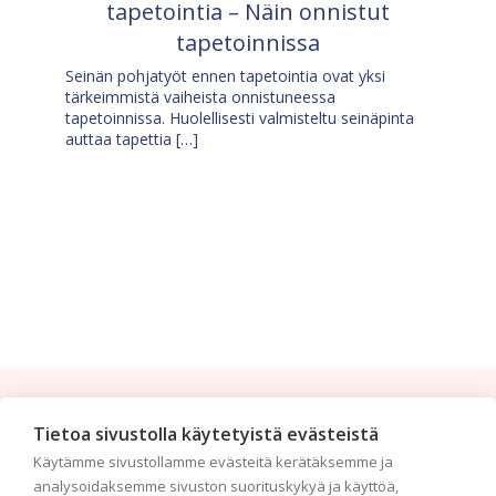
tapetointia – Näin onnistut
tapetoinnissa
Seinän pohjatyöt ennen tapetointia ovat yksi
tärkeimmistä vaiheista onnistuneessa
tapetoinnissa. Huolellisesti valmisteltu seinäpinta
auttaa tapettia […]
Tilaa uutiskirje
Tietoa sivustolla käytetyistä evästeistä
Käytämme sivustollamme evästeitä kerätäksemme ja
Haluaisitko nähdä uusimmat tapettimallistot heti
analysoidaksemme sivuston suorituskykyä ja käyttöä,