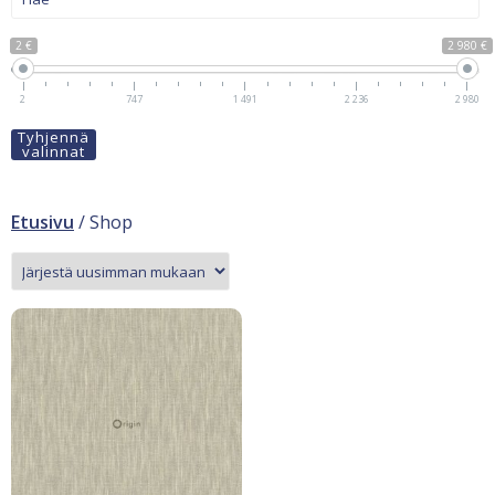
2 €
2 980 €
2
747
1 491
2 236
2 980
Tyhjennä
valinnat
Etusivu
/ Shop