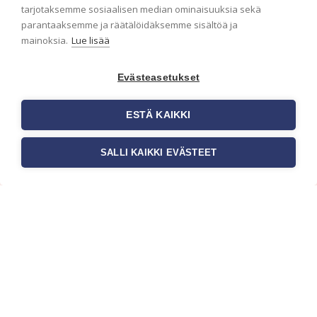
ensimmäisenä? Naputtele tiedot alas niin
tarjotaksemme sosiaalisen median ominaisuuksia sekä
pidämme sinut ajantasalla.
parantaaksemme ja räätälöidäksemme sisältöä ja
mainoksia.
Lue lisää
Evästeasetukset
ESTÄ KAIKKI
SALLI KAIKKI EVÄSTEET
c/o Suomen AM-Markkinointi Oy
Olemme kotimaisten tapettimarkkinoiden
edelläkävijänä ja tuomme kansainväliset
sisustus- ja tapettitrendit suomalaisiin koteihin.
Etsimme jatkuvasti uusia ideoita, inspiraatiota ja