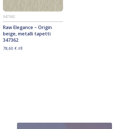
347362
Raw Elegance – Origin
beige, metalli tapetti
347362
78,60
€
/rll