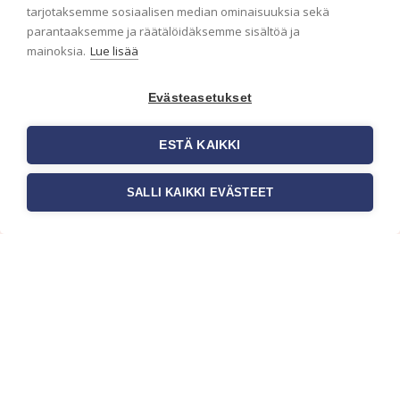
ensimmäisenä? Naputtele tiedot alas niin
tarjotaksemme sosiaalisen median ominaisuuksia sekä
pidämme sinut ajantasalla.
parantaaksemme ja räätälöidäksemme sisältöä ja
mainoksia.
Lue lisää
Evästeasetukset
ESTÄ KAIKKI
SALLI KAIKKI EVÄSTEET
c/o Suomen AM-Markkinointi Oy
Olemme kotimaisten tapettimarkkinoiden
edelläkävijänä ja tuomme kansainväliset
sisustus- ja tapettitrendit suomalaisiin koteihin.
Etsimme jatkuvasti uusia ideoita, inspiraatiota ja