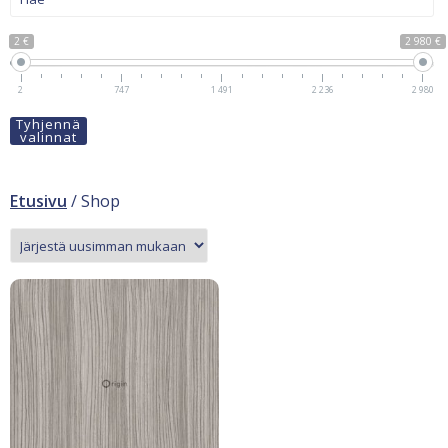
2 €
2 980 €
2
747
1 491
2 236
2 980
Tyhjennä
valinnat
Etusivu
/ Shop