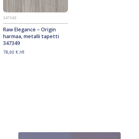
347349
Raw Elegance – Origin
harmaa, metalli tapetti
347349
78,60
€
/rll