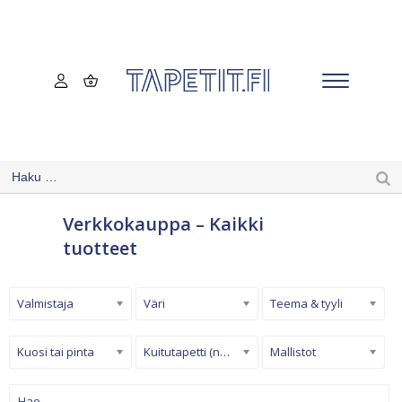
Verkkokauppa – Kaikki
tuotteet
Valmistaja
Väri
Teema & tyyli
Kuosi tai pinta
Kuitutapetti (non-woven)
Mallistot