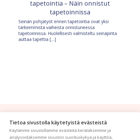
tapetointia – Näin onnistut
tapetoinnissa
Seinän pohjatyöt ennen tapetointia ovat yksi
tärkeimmistä vaiheista onnistuneessa
tapetoinnissa. Huolellisesti valmisteltu seinäpinta
auttaa tapettia […]
Tilaa uutiskirje
Tietoa sivustolla käytetyistä evästeistä
Käytämme sivustollamme evästeitä kerätäksemme ja
Haluaisitko nähdä uusimmat tapettimallistot heti
analysoidaksemme sivuston suorituskykyä ja käyttöä,