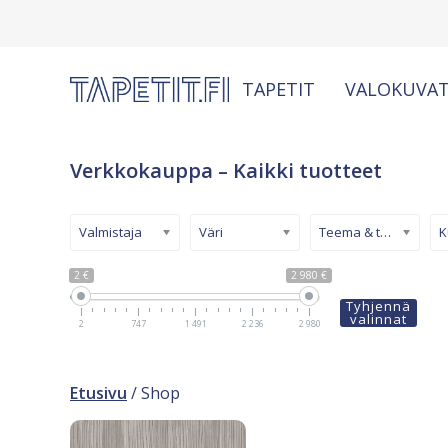
TAPETIT
VALOKUVAT
Verkkokauppa – Kaikki tuotteet
Valmistaja
Väri
Teema & tyyli
2 €
2 980 €
Tyhjennä
valinnat
2
747
1 491
2 236
2 980
Etusivu
/ Shop