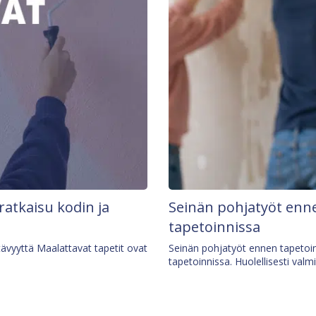
 ratkaisu kodin ja
Seinän pohjatyöt enne
tapetoinnissa
tävyyttä Maalattavat tapetit ovat
Seinän pohjatyöt ennen tapetoin
tapetoinnissa. Huolellisesti valm