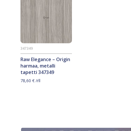
347349
Raw Elegance – Origin
harmaa, metalli
tapetti 347349
78,60
€
/rll