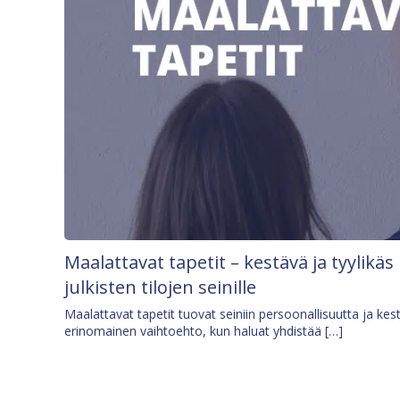
Maalattavat tapetit – kestävä ja tyylikäs
julkisten tilojen seinille
Maalattavat tapetit tuovat seiniin persoonallisuutta ja kes
erinomainen vaihtoehto, kun haluat yhdistää […]