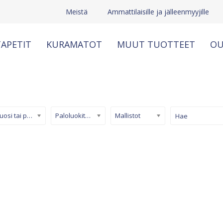
Meistä
Ammattilaisille ja jälleenmyyjille
APETIT
KURAMATOT
MUUT TUOTTEET
OU
Kuosi tai pinta
Paloluokiteltu tapetti
Mallistot