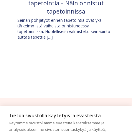
tapetointia – Näin onnistut
tapetoinnissa
Seinän pohjatyöt ennen tapetointia ovat yksi
tärkeimmistä vaiheista onnistuneessa
tapetoinnissa. Huolellisesti valmisteltu seinäpinta
auttaa tapettia […]
Tilaa uutiskirje
Tietoa sivustolla käytetyistä evästeistä
Käytämme sivustollamme evästeitä kerätäksemme ja
Haluaisitko nähdä uusimmat tapettimallistot heti
analysoidaksemme sivuston suorituskykyä ja käyttöä,