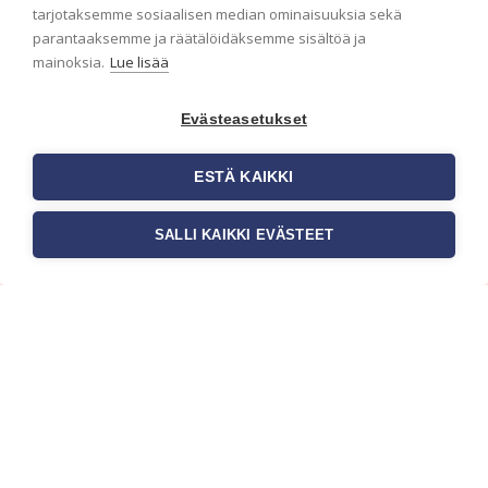
ensimmäisenä? Naputtele tiedot alas niin
tarjotaksemme sosiaalisen median ominaisuuksia sekä
pidämme sinut ajantasalla.
parantaaksemme ja räätälöidäksemme sisältöä ja
mainoksia.
Lue lisää
Evästeasetukset
ESTÄ KAIKKI
SALLI KAIKKI EVÄSTEET
c/o Suomen AM-Markkinointi Oy
Olemme kotimaisten tapettimarkkinoiden
edelläkävijänä ja tuomme kansainväliset
sisustus- ja tapettitrendit suomalaisiin koteihin.
Etsimme jatkuvasti uusia ideoita, inspiraatiota ja