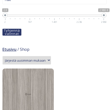
2 €
2 980 €
2
747
1 491
2 236
2 980
Tyhjennä
valinnat
Etusivu
/ Shop