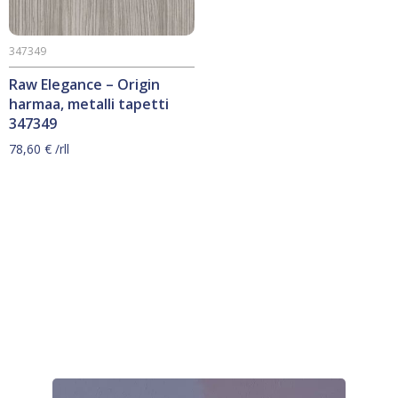
347349
Raw Elegance – Origin
harmaa, metalli tapetti
347349
78,60
€
/rll