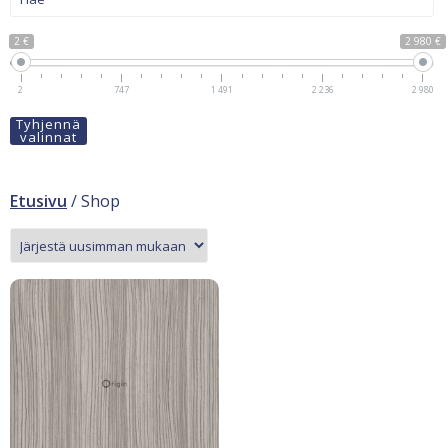
2 €
2 980 €
2
747
1 491
2 236
2 980
Tyhjennä
valinnat
Etusivu
/ Shop