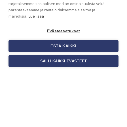
ensimmäisenä? Naputtele tiedot alas niin
tarjotaksemme sosiaalisen median ominaisuuksia sekä
pidämme sinut ajantasalla.
parantaaksemme ja räätälöidäksemme sisältöä ja
mainoksia.
Lue lisää
Evästeasetukset
ESTÄ KAIKKI
SALLI KAIKKI EVÄSTEET
c/o Suomen AM-Markkinointi Oy
Olemme kotimaisten tapettimarkkinoiden
edelläkävijänä ja tuomme kansainväliset
sisustus- ja tapettitrendit suomalaisiin koteihin.
Etsimme jatkuvasti uusia ideoita, inspiraatiota ja