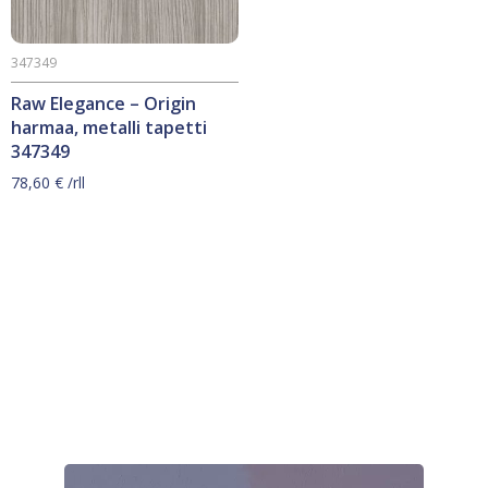
347349
Raw Elegance – Origin
harmaa, metalli tapetti
347349
78,60
€
/rll