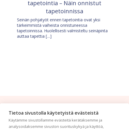
tapetointia – Näin onnistut
tapetoinnissa
Seinän pohjatyöt ennen tapetointia ovat yksi
tärkeimmistä vaiheista onnistuneessa
tapetoinnissa. Huolellisesti valmisteltu seinäpinta
auttaa tapettia […]
Tilaa uutiskirje
Tietoa sivustolla käytetyistä evästeistä
Käytämme sivustollamme evästeitä kerätäksemme ja
Haluaisitko nähdä uusimmat tapettimallistot heti
analysoidaksemme sivuston suorituskykyä ja käyttöä,