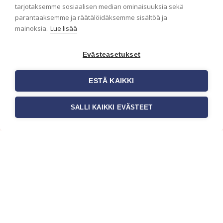
ensimmäisenä? Naputtele tiedot alas niin
tarjotaksemme sosiaalisen median ominaisuuksia sekä
pidämme sinut ajantasalla.
parantaaksemme ja räätälöidäksemme sisältöä ja
mainoksia.
Lue lisää
Evästeasetukset
ESTÄ KAIKKI
SALLI KAIKKI EVÄSTEET
c/o Suomen AM-Markkinointi Oy
Olemme kotimaisten tapettimarkkinoiden
edelläkävijänä ja tuomme kansainväliset
sisustus- ja tapettitrendit suomalaisiin koteihin.
Etsimme jatkuvasti uusia ideoita, inspiraatiota ja