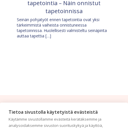
tapetointia – Näin onnistut
tapetoinnissa
Seinän pohjatyöt ennen tapetointia ovat yksi
tärkeimmistä vaiheista onnistuneessa
tapetoinnissa. Huolellisesti valmisteltu seinäpinta
auttaa tapettia […]
Tilaa uutiskirje
Tietoa sivustolla käytetyistä evästeistä
Käytämme sivustollamme evästeitä kerätäksemme ja
Haluaisitko nähdä uusimmat tapettimallistot heti
analysoidaksemme sivuston suorituskykyä ja käyttöä,