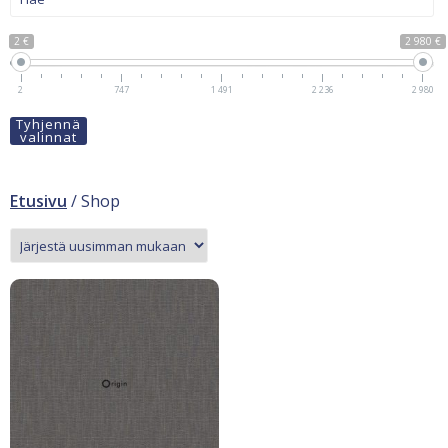
2 €
2 980 €
2
747
1 491
2 236
2 980
Tyhjennä
valinnat
Etusivu
/ Shop