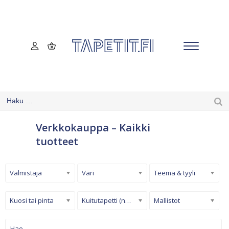
Verkkokauppa – Kaikki
tuotteet
Valmistaja
Väri
Teema & tyyli
Kuosi tai pinta
Kuitutapetti (non-woven)
Mallistot