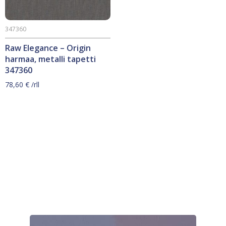
347360
Raw Elegance – Origin
harmaa, metalli tapetti
347360
78,60
€
/rll