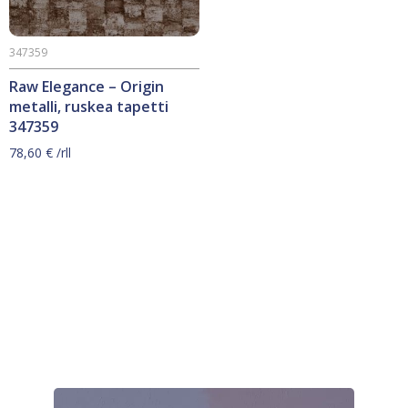
347359
Raw Elegance – Origin
metalli, ruskea tapetti
347359
78,60
€
/rll