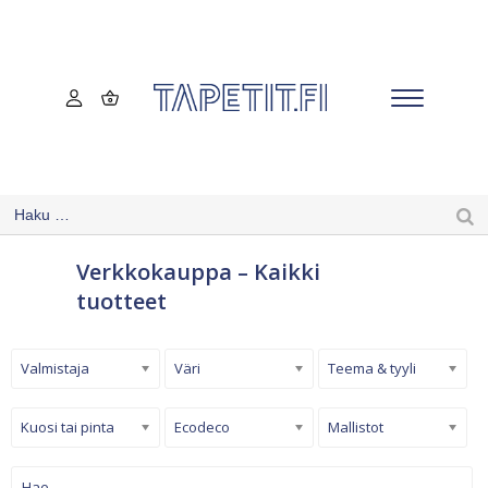
Verkkokauppa – Kaikki
tuotteet
Valmistaja
Väri
Teema & tyyli
Kuosi tai pinta
Ecodeco
Mallistot