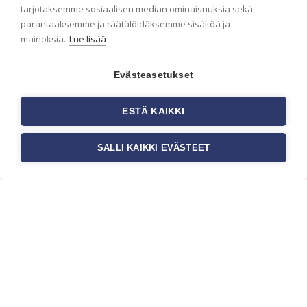
ensimmäisenä? Naputtele tiedot alas niin
tarjotaksemme sosiaalisen median ominaisuuksia sekä
pidämme sinut ajantasalla.
parantaaksemme ja räätälöidäksemme sisältöä ja
mainoksia.
Lue lisää
Evästeasetukset
ESTÄ KAIKKI
SALLI KAIKKI EVÄSTEET
c/o Suomen AM-Markkinointi Oy
Olemme kotimaisten tapettimarkkinoiden
edelläkävijänä ja tuomme kansainväliset
sisustus- ja tapettitrendit suomalaisiin koteihin.
Etsimme jatkuvasti uusia ideoita, inspiraatiota ja