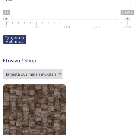
2 €
2 980 €
2
747
1 491
2 236
2 980
Tyhjennä
valinnat
Etusivu
/ Shop