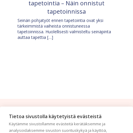
tapetointia – Näin onnistut
tapetoinnissa
Seinän pohjatyöt ennen tapetointia ovat yksi
tärkeimmistä vaiheista onnistuneessa
tapetoinnissa. Huolellisesti valmisteltu seinäpinta
auttaa tapettia […]
Tilaa uutiskirje
Tietoa sivustolla käytetyistä evästeistä
Käytämme sivustollamme evästeitä kerätäksemme ja
Haluaisitko nähdä uusimmat tapettimallistot heti
analysoidaksemme sivuston suorituskykyä ja käyttöä,