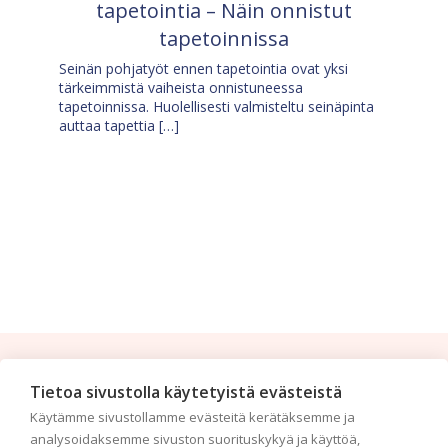
tapetointia – Näin onnistut
tapetoinnissa
Seinän pohjatyöt ennen tapetointia ovat yksi
tärkeimmistä vaiheista onnistuneessa
tapetoinnissa. Huolellisesti valmisteltu seinäpinta
auttaa tapettia […]
Tilaa uutiskirje
Tietoa sivustolla käytetyistä evästeistä
Käytämme sivustollamme evästeitä kerätäksemme ja
Haluaisitko nähdä uusimmat tapettimallistot heti
analysoidaksemme sivuston suorituskykyä ja käyttöä,