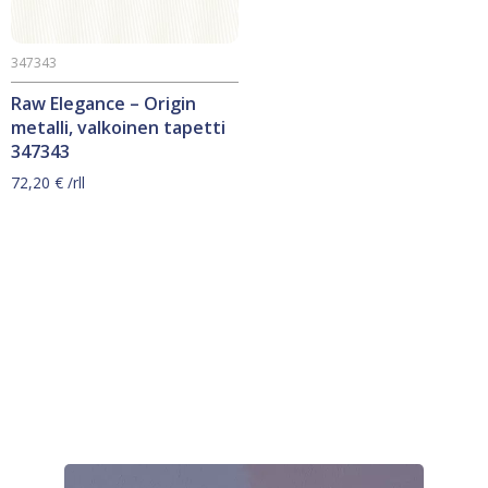
347343
Raw Elegance – Origin
metalli, valkoinen tapetti
347343
72,20
€
/rll