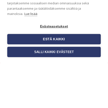
ensimmäisenä? Naputtele tiedot alas niin
tarjotaksemme sosiaalisen median ominaisuuksia sekä
pidämme sinut ajantasalla.
parantaaksemme ja räätälöidäksemme sisältöä ja
mainoksia.
Lue lisää
Evästeasetukset
ESTÄ KAIKKI
SALLI KAIKKI EVÄSTEET
c/o Suomen AM-Markkinointi Oy
Olemme kotimaisten tapettimarkkinoiden
edelläkävijänä ja tuomme kansainväliset
sisustus- ja tapettitrendit suomalaisiin koteihin.
Etsimme jatkuvasti uusia ideoita, inspiraatiota ja