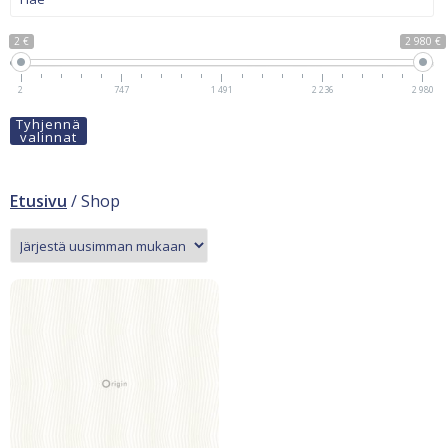
2 €
2 980 €
2
747
1 491
2 236
2 980
Tyhjennä
valinnat
Etusivu
/ Shop