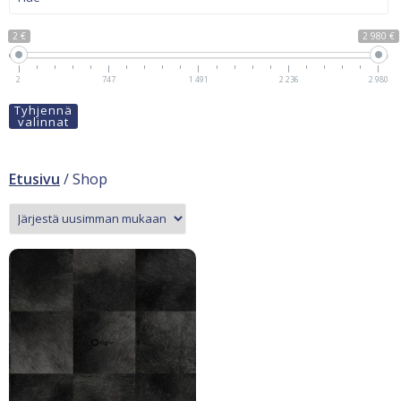
2 €
2 980 €
2
747
1 491
2 236
2 980
Tyhjennä
valinnat
Etusivu
/ Shop