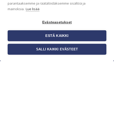
parantaaksemme ja räätälöidäksemme sisältöä ja
mainoksia.
Lue lisää
Evästeasetukset
ESTÄ KAIKKI
SALLI KAIKKI EVÄSTEET
c/o Suomen AM-Markkinointi Oy
Olemme kotimaisten tapettimarkkinoiden
edelläkävijänä ja tuomme kansainväliset
sisustus- ja tapettitrendit suomalaisiin koteihin.
Etsimme jatkuvasti uusia ideoita, inspiraatiota ja
trendejä kansainvälisiltä markkinoilta.
Rekisteriseloste
Toimitusehdot
Brandtool