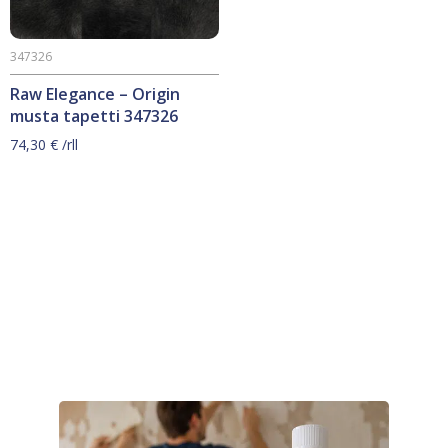
347326
Raw Elegance – Origin
musta tapetti 347326
74,30
€
/rll