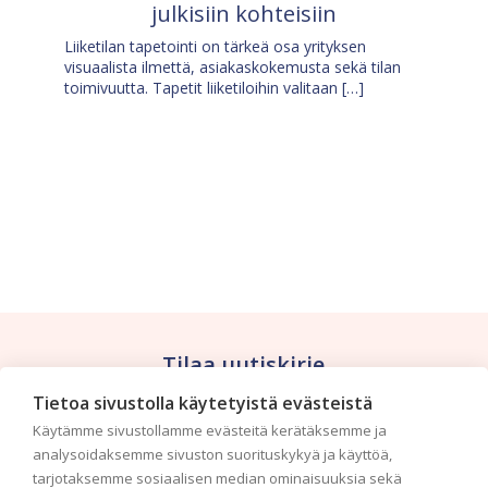
julkisiin kohteisiin
Liiketilan tapetointi on tärkeä osa yrityksen
visuaalista ilmettä, asiakaskokemusta sekä tilan
toimivuutta. Tapetit liiketiloihin valitaan […]
Tilaa uutiskirje
Tietoa sivustolla käytetyistä evästeistä
Haluaisitko nähdä uusimmat tapettimallistot heti
Käytämme sivustollamme evästeitä kerätäksemme ja
ensimmäisenä? Naputtele tiedot alas niin
analysoidaksemme sivuston suorituskykyä ja käyttöä,
pidämme sinut ajantasalla.
tarjotaksemme sosiaalisen median ominaisuuksia sekä