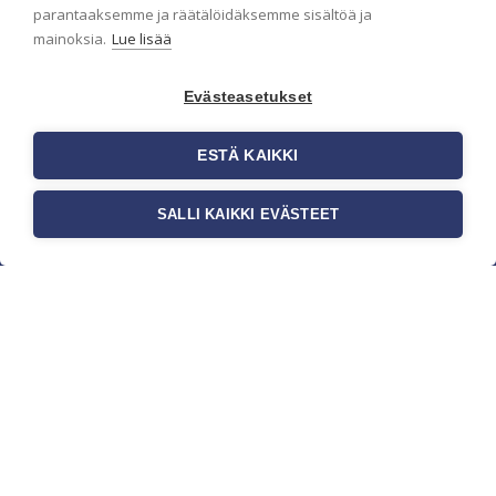
parantaaksemme ja räätälöidäksemme sisältöä ja
mainoksia.
Lue lisää
Evästeasetukset
ESTÄ KAIKKI
SALLI KAIKKI EVÄSTEET
c/o Suomen AM-Markkinointi Oy
Olemme kotimaisten tapettimarkkinoiden
edelläkävijänä ja tuomme kansainväliset
sisustus- ja tapettitrendit suomalaisiin koteihin.
Etsimme jatkuvasti uusia ideoita, inspiraatiota ja
trendejä kansainvälisiltä markkinoilta.
Rekisteriseloste
Toimitusehdot
Brandtool