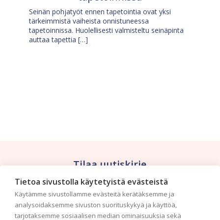
Seinän pohjatyöt ennen tapetointia ovat yksi
tärkeimmistä vaiheista onnistuneessa
tapetoinnissa. Huolellisesti valmisteltu seinäpinta
auttaa tapettia […]
Tilaa uutiskirje
Tietoa sivustolla käytetyistä evästeistä
Haluaisitko nähdä uusimmat tapettimallistot heti
Käytämme sivustollamme evästeitä kerätäksemme ja
ensimmäisenä? Naputtele tiedot alas niin
analysoidaksemme sivuston suorituskykyä ja käyttöä,
pidämme sinut ajantasalla.
tarjotaksemme sosiaalisen median ominaisuuksia sekä