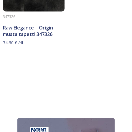
347326
Raw Elegance – Origin
musta tapetti 347326
74,30
€
/rll