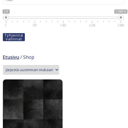
2 €
2 980 €
2
747
1 491
2 236
2 980
Tyhjennä
valinnat
Etusivu
/ Shop