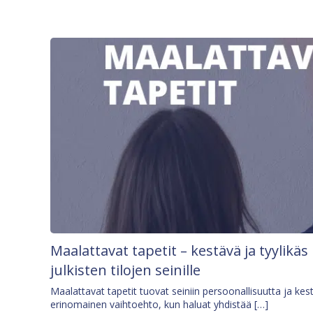
Maalattavat tapetit – kestävä ja tyylikäs
julkisten tilojen seinille
Maalattavat tapetit tuovat seiniin persoonallisuutta ja kes
erinomainen vaihtoehto, kun haluat yhdistää […]