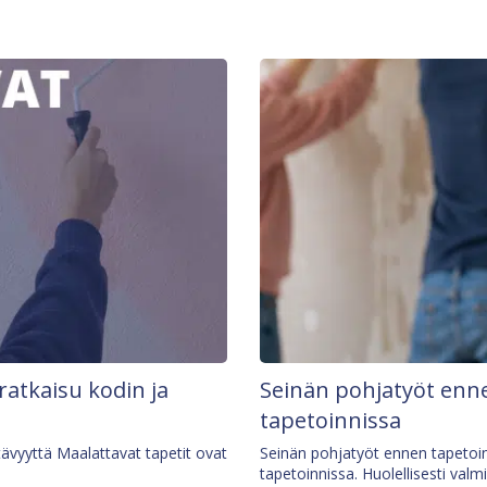
 ratkaisu kodin ja
Seinän pohjatyöt enne
tapetoinnissa
tävyyttä Maalattavat tapetit ovat
Seinän pohjatyöt ennen tapetoin
tapetoinnissa. Huolellisesti valm