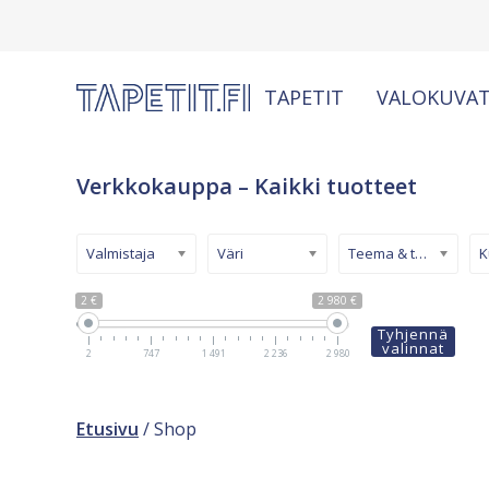
TAPETIT
VALOKUVAT
Verkkokauppa – Kaikki tuotteet
Valmistaja
Väri
Teema & tyyli
2 €
2 980 €
Tyhjennä
valinnat
2
747
1 491
2 236
2 980
Etusivu
/ Shop