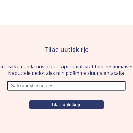
Tilaa uutiskirje
luaisitko nähdä uusimmat tapettimallistot heti ensimmäise
Naputtele tiedot alas niin pidämme sinut ajantasalla.