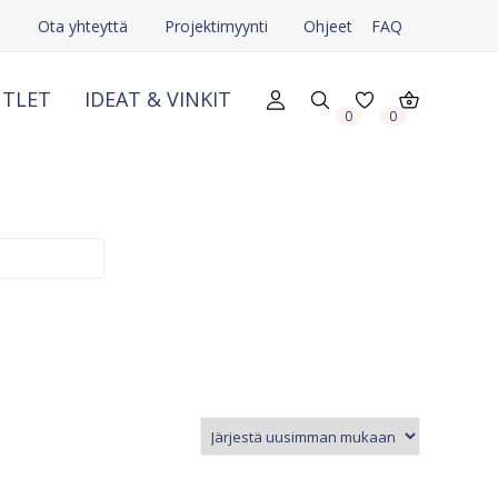
e
Ota yhteyttä
Projektimyynti
Ohjeet
FAQ
TLET
IDEAT & VINKIT
0
0
X
X