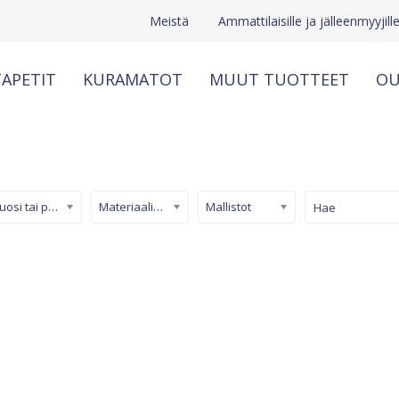
Meistä
Ammattilaisille ja jälleenmyyjill
APETIT
KURAMATOT
MUUT TUOTTEET
OU
Kuosi tai pinta
Materiaali/ tuotetyyppi
Mallistot