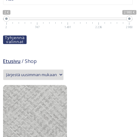
2 €
2 980 €
2
747
1 491
2 236
2 980
Tyhjennä
valinnat
Etusivu
/ Shop