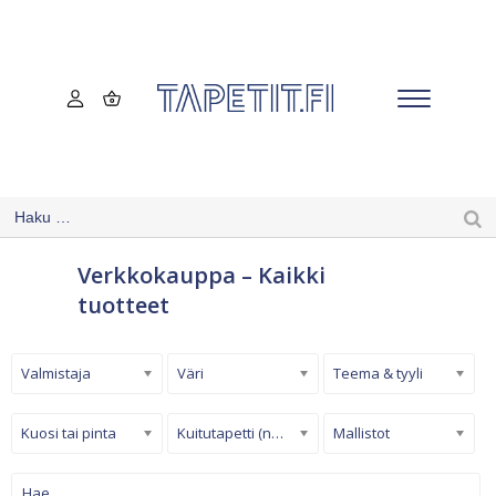
Verkkokauppa – Kaikki
tuotteet
Valmistaja
Väri
Teema & tyyli
Kuosi tai pinta
Kuitutapetti (non-woven)
Mallistot