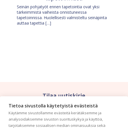
Seinän pohjatyöt ennen tapetointia ovat yksi
tärkeimmistä vaiheista onnistuneessa
tapetoinnissa. Huolellisesti valmisteltu seinäpinta
auttaa tapettia […]
Tilaa uutiskirje
Tietoa sivustolla käytetyistä evästeistä
Haluaisitko nähdä uusimmat tapettimallistot heti
Käytämme sivustollamme evästeitä kerätäksemme ja
ensimmäisenä? Naputtele tiedot alas niin
analysoidaksemme sivuston suorituskykyä ja käyttöä,
pidämme sinut ajantasalla.
tarjotaksemme sosiaalisen median ominaisuuksia sekä