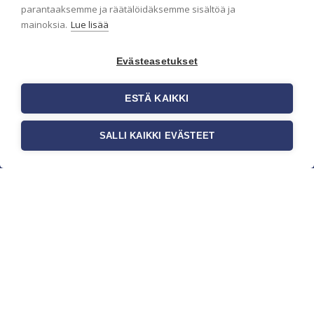
parantaaksemme ja räätälöidäksemme sisältöä ja
mainoksia.
Lue lisää
Evästeasetukset
ESTÄ KAIKKI
SALLI KAIKKI EVÄSTEET
c/o Suomen AM-Markkinointi Oy
Olemme kotimaisten tapettimarkkinoiden
edelläkävijänä ja tuomme kansainväliset
sisustus- ja tapettitrendit suomalaisiin koteihin.
Etsimme jatkuvasti uusia ideoita, inspiraatiota ja
trendejä kansainvälisiltä markkinoilta.
Rekisteriseloste
Toimitusehdot
Brandtool