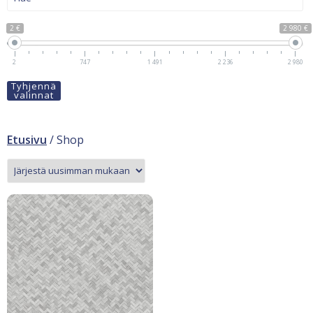
2 €
2 980 €
2
747
1 491
2 236
2 980
Tyhjennä
valinnat
Etusivu
/ Shop