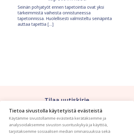
Seinän pohjatyöt ennen tapetointia ovat yksi
tärkeimmistä vaiheista onnistuneessa
tapetoinnissa. Huolellisesti valmisteltu seinäpinta
auttaa tapettia […]
Tilaa uutiskirje
Tietoa sivustolla käytetyistä evästeistä
Haluaisitko nähdä uusimmat tapettimallistot heti
Käytämme sivustollamme evästeitä kerätäksemme ja
ensimmäisenä? Naputtele tiedot alas niin
analysoidaksemme sivuston suorituskykyä ja käyttöä,
pidämme sinut ajantasalla.
tarjotaksemme sosiaalisen median ominaisuuksia sekä