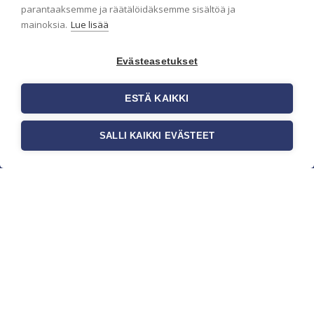
parantaaksemme ja räätälöidäksemme sisältöä ja
mainoksia.
Lue lisää
Evästeasetukset
ESTÄ KAIKKI
SALLI KAIKKI EVÄSTEET
c/o Suomen AM-Markkinointi Oy
Olemme kotimaisten tapettimarkkinoiden
edelläkävijänä ja tuomme kansainväliset
sisustus- ja tapettitrendit suomalaisiin koteihin.
Etsimme jatkuvasti uusia ideoita, inspiraatiota ja
trendejä kansainvälisiltä markkinoilta.
Rekisteriseloste
Toimitusehdot
Brandtool