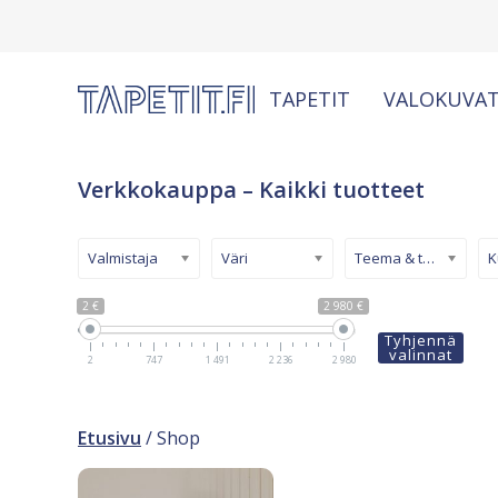
TAPETIT
VALOKUVAT
Verkkokauppa – Kaikki tuotteet
Valmistaja
Väri
Teema & tyyli
2 €
2 980 €
Tyhjennä
valinnat
2
747
1 491
2 236
2 980
Etusivu
/ Shop