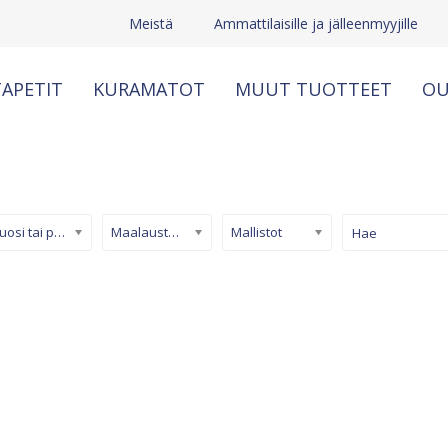
Meistä
Ammattilaisille ja jälleenmyyjille
APETIT
KURAMATOT
MUUT TUOTTEET
OU
Kuosi tai pinta
Maalaustapetti
Mallistot