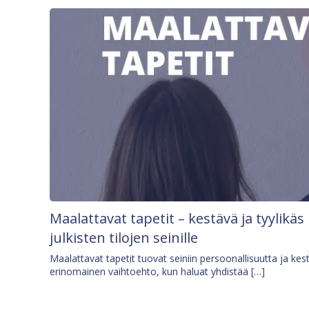
Maalattavat tapetit – kestävä ja tyylikäs
julkisten tilojen seinille
Maalattavat tapetit tuovat seiniin persoonallisuutta ja kes
erinomainen vaihtoehto, kun haluat yhdistää […]