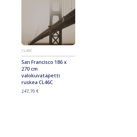
CL46C
San Francisco 186 x
270 cm
valokuvatapetti
ruskea CL46C
247,70
€