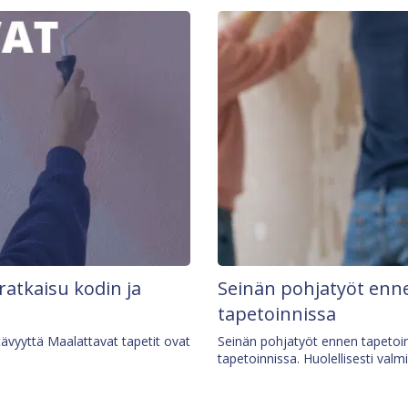
 ratkaisu kodin ja
Seinän pohjatyöt enne
tapetoinnissa
tävyyttä Maalattavat tapetit ovat
Seinän pohjatyöt ennen tapetoin
tapetoinnissa. Huolellisesti valm