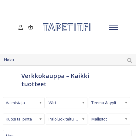
Verkkokauppa – Kaikki
tuotteet
Valmistaja
Väri
Teema & tyyli
Kuosi tai pinta
Paloluokiteltu tapetti
Mallistot