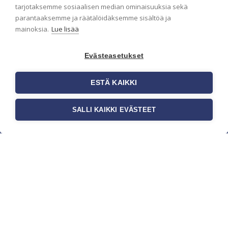
pidämme sinut ajantasalla.
tarjotaksemme sosiaalisen median ominaisuuksia sekä
parantaaksemme ja räätälöidäksemme sisältöä ja
mainoksia.
Lue lisää
Evästeasetukset
ESTÄ KAIKKI
SALLI KAIKKI EVÄSTEET
c/o Suomen AM-Markkinointi Oy
Olemme kotimaisten tapettimarkkinoiden
edelläkävijänä ja tuomme kansainväliset
sisustus- ja tapettitrendit suomalaisiin koteihin.
Etsimme jatkuvasti uusia ideoita, inspiraatiota ja
trendejä kansainvälisiltä markkinoilta.