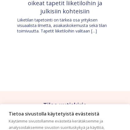
oikeat tapetit liiketiloihin ja
julkisiin kohteisiin
Liiketilan tapetointi on tärkeä osa yrityksen
visuaalista ilmettä, asiakaskokemusta sekä tilan
toimivuutta. Tapetit liiketiloihin valitaan […]
Tilaa uutiskirje
Tietoa sivustolla käytetyistä evästeistä
Haluaisitko nähdä uusimmat tapettimallistot heti
Käytämme sivustollamme evästeitä kerätäksemme ja
ensimmäisenä? Naputtele tiedot alas niin
analysoidaksemme sivuston suorituskykyä ja käyttöä,