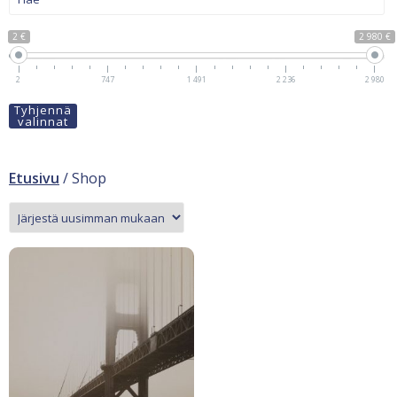
2 €
2 980 €
2
747
1 491
2 236
2 980
Tyhjennä
valinnat
Etusivu
/ Shop