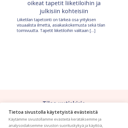
oikeat tapetit liiketiloihin ja
julkisiin kohteisiin
Liiketilan tapetointi on tärkeä osa yrityksen
visuaalista ilmettä, asiakaskokemusta sekä tilan
toimivuutta. Tapetit liiketiloihin valitaan […]
Tilaa uutiskirje
Tietoa sivustolla käytetyistä evästeistä
Haluaisitko nähdä uusimmat tapettimallistot heti
Käytämme sivustollamme evästeitä kerätäksemme ja
ensimmäisenä? Naputtele tiedot alas niin
analysoidaksemme sivuston suorituskykyä ja käyttöä,