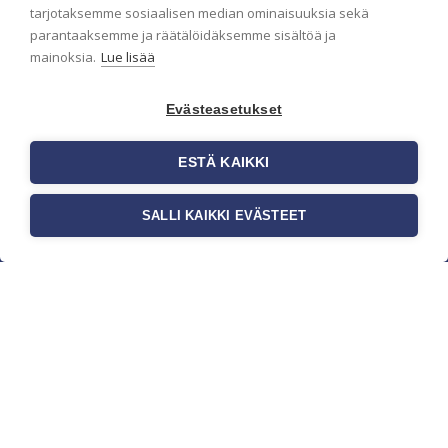
pidämme sinut ajantasalla.
tarjotaksemme sosiaalisen median ominaisuuksia sekä
parantaaksemme ja räätälöidäksemme sisältöä ja
mainoksia.
Lue lisää
Evästeasetukset
ESTÄ KAIKKI
SALLI KAIKKI EVÄSTEET
c/o Suomen AM-Markkinointi Oy
Olemme kotimaisten tapettimarkkinoiden
edelläkävijänä ja tuomme kansainväliset
sisustus- ja tapettitrendit suomalaisiin koteihin.
Etsimme jatkuvasti uusia ideoita, inspiraatiota ja
trendejä kansainvälisiltä markkinoilta.