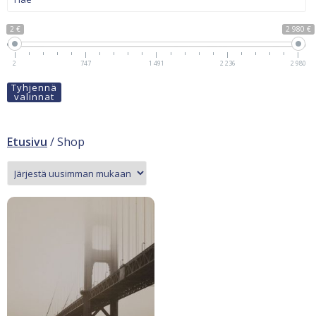
2 €
2 980 €
2
747
1 491
2 236
2 980
Tyhjennä
valinnat
Etusivu
/ Shop