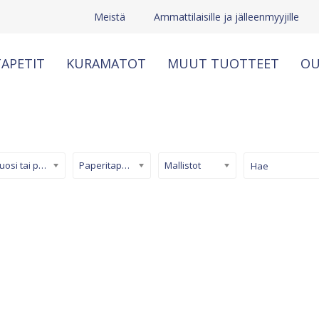
Meistä
Ammattilaisille ja jälleenmyyjille
APETIT
KURAMATOT
MUUT TUOTTEET
OU
Kuosi tai pinta
Paperitapetti
Mallistot