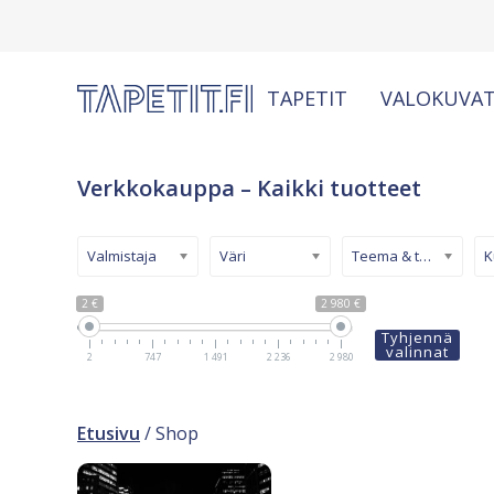
TAPETIT
VALOKUVAT
Verkkokauppa – Kaikki tuotteet
Valmistaja
Väri
Teema & tyyli
2 €
2 980 €
Tyhjennä
valinnat
2
747
1 491
2 236
2 980
Etusivu
/ Shop