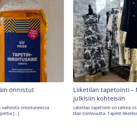
äin onnistut
Liiketilan tapetointi – 
julkisiin kohteisiin
ä vaiheista onnistuneessa
Liiketilan tapetointi on tärkeä 
apettia […]
tilan toimivuutta. Tapetit liiketilo