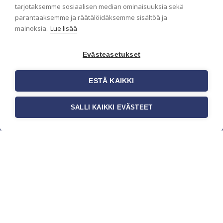
pidämme sinut ajantasalla.
tarjotaksemme sosiaalisen median ominaisuuksia sekä
parantaaksemme ja räätälöidäksemme sisältöä ja
mainoksia.
Lue lisää
Evästeasetukset
ESTÄ KAIKKI
SALLI KAIKKI EVÄSTEET
c/o Suomen AM-Markkinointi Oy
Olemme kotimaisten tapettimarkkinoiden
edelläkävijänä ja tuomme kansainväliset
sisustus- ja tapettitrendit suomalaisiin koteihin.
Etsimme jatkuvasti uusia ideoita, inspiraatiota ja
trendejä kansainvälisiltä markkinoilta.