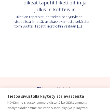
oikeat tapetit liiketiloihin ja
julkisiin kohteisiin
Liiketilan tapetointi on tärkeä osa yrityksen
visuaalista ilmettä, asiakaskokemusta sekä tilan
toimivuutta. Tapetit liiketiloihin valitaan […]
Tilaa uutiskirje
Tietoa sivustolla käytetyistä evästeistä
Haluaisitko nähdä uusimmat tapettimallistot heti
Käytämme sivustollamme evästeitä kerätäksemme ja
ensimmäisenä? Naputtele tiedot alas niin
analysoidaksemme sivuston suorituskykyä ja käyttöä,