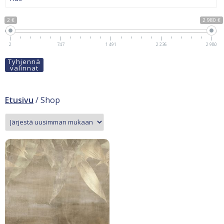
2 €
2 980 €
2
747
1 491
2 236
2 980
Tyhjennä
valinnat
Etusivu
/ Shop