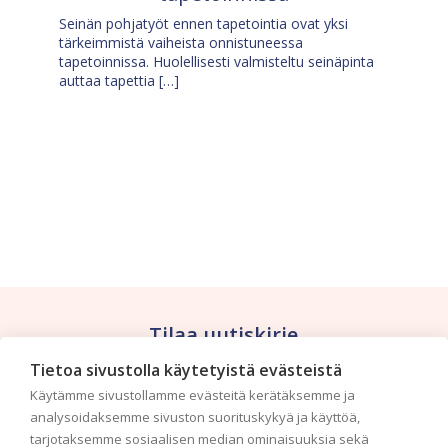
Seinän pohjatyöt ennen tapetointia ovat yksi
tärkeimmistä vaiheista onnistuneessa
tapetoinnissa. Huolellisesti valmisteltu seinäpinta
auttaa tapettia […]
Tilaa uutiskirje
Tietoa sivustolla käytetyistä evästeistä
Haluaisitko nähdä uusimmat tapettimallistot heti
Käytämme sivustollamme evästeitä kerätäksemme ja
ensimmäisenä? Naputtele tiedot alas niin
analysoidaksemme sivuston suorituskykyä ja käyttöä,
pidämme sinut ajantasalla.
tarjotaksemme sosiaalisen median ominaisuuksia sekä