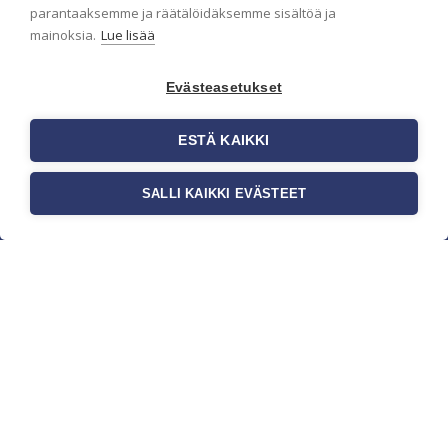
parantaaksemme ja räätälöidäksemme sisältöä ja
mainoksia.
Lue lisää
Evästeasetukset
ESTÄ KAIKKI
SALLI KAIKKI EVÄSTEET
c/o Suomen AM-Markkinointi Oy
Olemme kotimaisten tapettimarkkinoiden
edelläkävijänä ja tuomme kansainväliset
sisustus- ja tapettitrendit suomalaisiin koteihin.
Etsimme jatkuvasti uusia ideoita, inspiraatiota ja
trendejä kansainvälisiltä markkinoilta.
Rekisteriseloste
Toimitusehdot
Brandtool