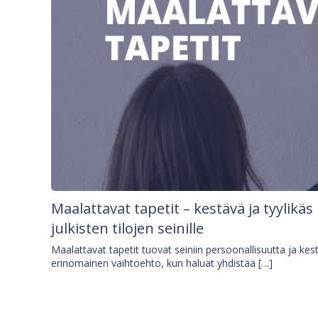
Maalattavat tapetit – kestävä ja tyylikäs
julkisten tilojen seinille
Maalattavat tapetit tuovat seiniin persoonallisuutta ja kes
erinomainen vaihtoehto, kun haluat yhdistää […]