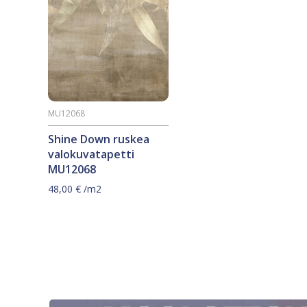
MU12068
Shine Down ruskea
valokuvatapetti
MU12068
48,00
€
/m2