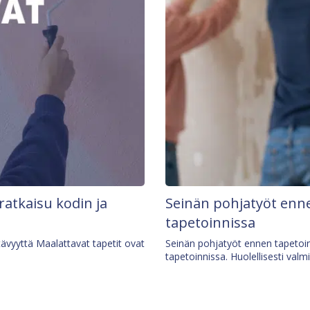
 ratkaisu kodin ja
Seinän pohjatyöt enne
tapetoinnissa
tävyyttä Maalattavat tapetit ovat
Seinän pohjatyöt ennen tapetoin
tapetoinnissa. Huolellisesti valm