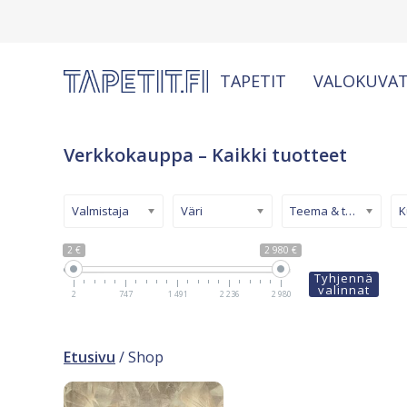
TAPETIT
VALOKUVAT
Verkkokauppa – Kaikki tuotteet
Valmistaja
Väri
Teema & tyyli
2 €
2 980 €
Tyhjennä
valinnat
2
747
1 491
2 236
2 980
Etusivu
/ Shop