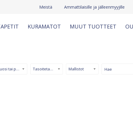
Meistä
Ammattilaisille ja jälleenmyyjille
APETIT
KURAMATOT
MUUT TUOTTEET
OU
Kuosi tai pinta
Tasoitetapetti
Mallistot