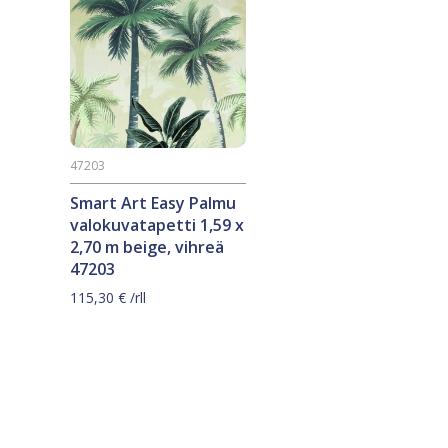
47203
Smart Art Easy Palmu
valokuvatapetti 1,59 x
2,70 m beige, vihreä
47203
115,30
€
/rll