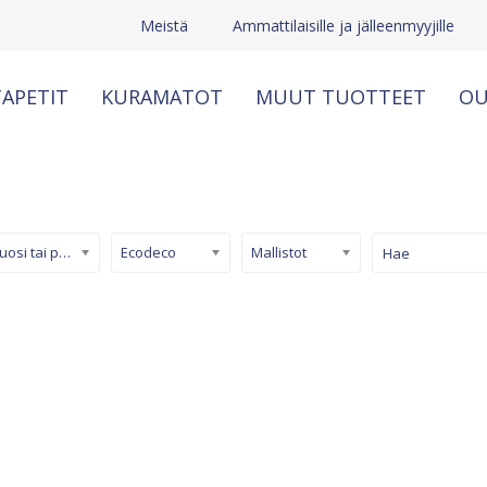
Meistä
Ammattilaisille ja jälleenmyyjille
APETIT
KURAMATOT
MUUT TUOTTEET
OU
Kuosi tai pinta
Ecodeco
Mallistot