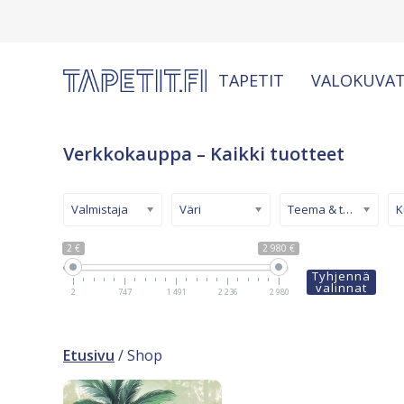
TAPETIT
VALOKUVAT
Verkkokauppa – Kaikki tuotteet
Valmistaja
Väri
Teema & tyyli
2 €
2 980 €
Tyhjennä
valinnat
2
747
1 491
2 236
2 980
Etusivu
/ Shop