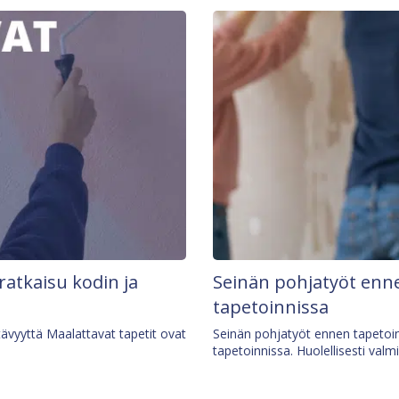
 ratkaisu kodin ja
Seinän pohjatyöt enne
tapetoinnissa
tävyyttä Maalattavat tapetit ovat
Seinän pohjatyöt ennen tapetoin
tapetoinnissa. Huolellisesti valm