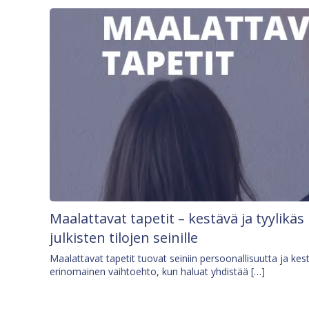
Maalattavat tapetit – kestävä ja tyylikäs
julkisten tilojen seinille
Maalattavat tapetit tuovat seiniin persoonallisuutta ja kes
erinomainen vaihtoehto, kun haluat yhdistää […]