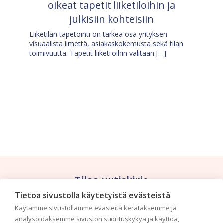
oikeat tapetit liiketiloihin ja
julkisiin kohteisiin
Liiketilan tapetointi on tärkeä osa yrityksen
visuaalista ilmettä, asiakaskokemusta sekä tilan
toimivuutta. Tapetit liiketiloihin valitaan […]
Tilaa uutiskirje
Tietoa sivustolla käytetyistä evästeistä
Haluaisitko nähdä uusimmat tapettimallistot heti
Käytämme sivustollamme evästeitä kerätäksemme ja
ensimmäisenä? Naputtele tiedot alas niin
analysoidaksemme sivuston suorituskykyä ja käyttöä,