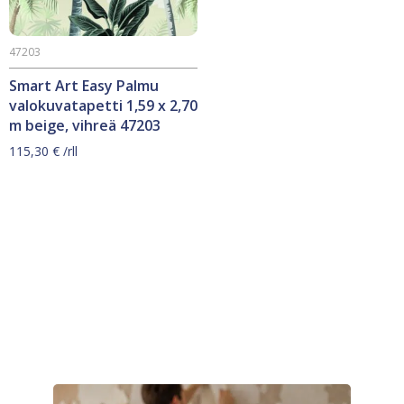
47203
Smart Art Easy Palmu
valokuvatapetti 1,59 x 2,70
m beige, vihreä 47203
115,30
€
/rll