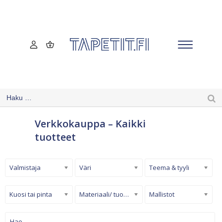
Verkkokauppa – Kaikki
tuotteet
Valmistaja
Väri
Teema & tyyli
Kuosi tai pinta
Materiaali/ tuotetyyppi
Mallistot