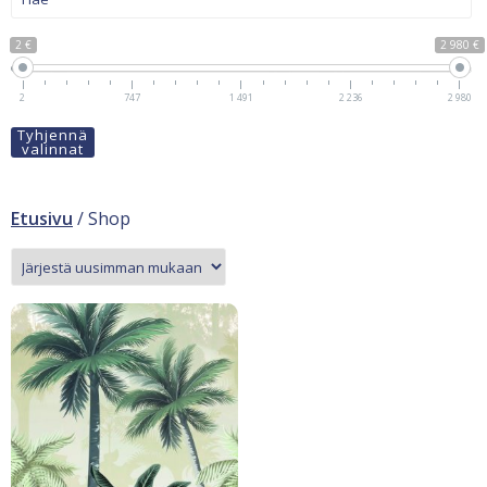
2 €
2 980 €
2
747
1 491
2 236
2 980
Tyhjennä
valinnat
Etusivu
/ Shop