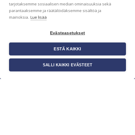
pidämme sinut ajantasalla.
tarjotaksemme sosiaalisen median ominaisuuksia sekä
parantaaksemme ja räätälöidäksemme sisältöä ja
mainoksia.
Lue lisää
Evästeasetukset
ESTÄ KAIKKI
SALLI KAIKKI EVÄSTEET
c/o Suomen AM-Markkinointi Oy
Olemme kotimaisten tapettimarkkinoiden
edelläkävijänä ja tuomme kansainväliset
sisustus- ja tapettitrendit suomalaisiin koteihin.
Etsimme jatkuvasti uusia ideoita, inspiraatiota ja
trendejä kansainvälisiltä markkinoilta.