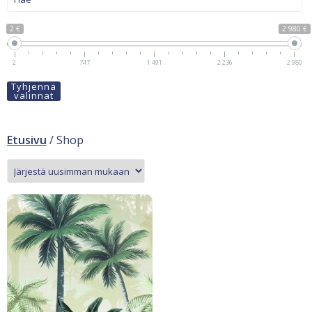
2 €
2 980 €
2
747
1 491
2 236
2 980
Tyhjennä
valinnat
Etusivu
/ Shop