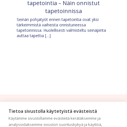
tapetointia – Näin onnistut
tapetoinnissa
Seinän pohjatyöt ennen tapetointia ovat yksi
tärkeimmistä vaiheista onnistuneessa
tapetoinnissa. Huolellisesti valmisteltu seinäpinta
auttaa tapettia […]
Tilaa uutiskirje
Tietoa sivustolla käytetyistä evästeistä
Käytämme sivustollamme evästeitä kerätäksemme ja
Haluaisitko nähdä uusimmat tapettimallistot heti
analysoidaksemme sivuston suorituskykyä ja käyttöä,