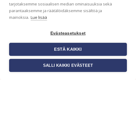
ensimmäisenä? Naputtele tiedot alas niin
tarjotaksemme sosiaalisen median ominaisuuksia sekä
pidämme sinut ajantasalla.
parantaaksemme ja räätälöidäksemme sisältöä ja
mainoksia.
Lue lisää
Evästeasetukset
ESTÄ KAIKKI
SALLI KAIKKI EVÄSTEET
c/o Suomen AM-Markkinointi Oy
Olemme kotimaisten tapettimarkkinoiden
edelläkävijänä ja tuomme kansainväliset
sisustus- ja tapettitrendit suomalaisiin koteihin.
Etsimme jatkuvasti uusia ideoita, inspiraatiota ja