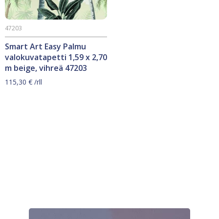
47203
Smart Art Easy Palmu
valokuvatapetti 1,59 x 2,70
m beige, vihreä 47203
115,30
€
/rll