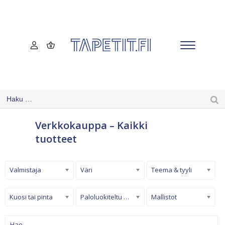
Verkkokauppa – Kaikki
tuotteet
Valmistaja
Väri
Teema & tyyli
Kuosi tai pinta
Paloluokiteltu tapetti
Mallistot