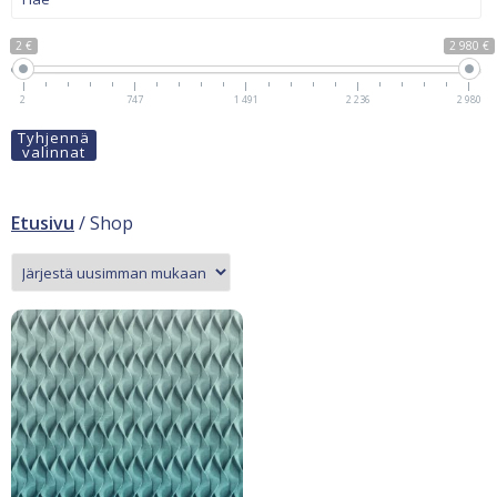
2 €
2 980 €
2
747
1 491
2 236
2 980
Tyhjennä
valinnat
Etusivu
/ Shop