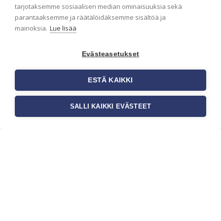
ensimmäisenä? Naputtele tiedot alas niin
tarjotaksemme sosiaalisen median ominaisuuksia sekä
pidämme sinut ajantasalla.
parantaaksemme ja räätälöidäksemme sisältöä ja
mainoksia.
Lue lisää
Evästeasetukset
ESTÄ KAIKKI
SALLI KAIKKI EVÄSTEET
c/o Suomen AM-Markkinointi Oy
Olemme kotimaisten tapettimarkkinoiden
edelläkävijänä ja tuomme kansainväliset
sisustus- ja tapettitrendit suomalaisiin koteihin.
Etsimme jatkuvasti uusia ideoita, inspiraatiota ja