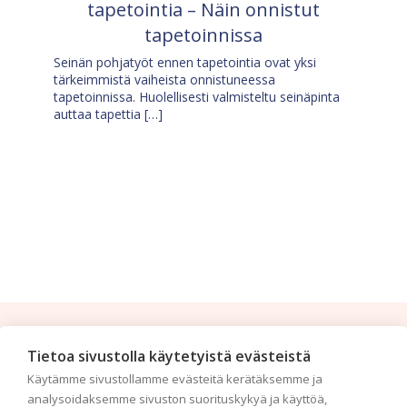
tapetointia – Näin onnistut
tapetoinnissa
Seinän pohjatyöt ennen tapetointia ovat yksi
tärkeimmistä vaiheista onnistuneessa
tapetoinnissa. Huolellisesti valmisteltu seinäpinta
auttaa tapettia […]
Tilaa uutiskirje
Tietoa sivustolla käytetyistä evästeistä
Käytämme sivustollamme evästeitä kerätäksemme ja
Haluaisitko nähdä uusimmat tapettimallistot heti
analysoidaksemme sivuston suorituskykyä ja käyttöä,