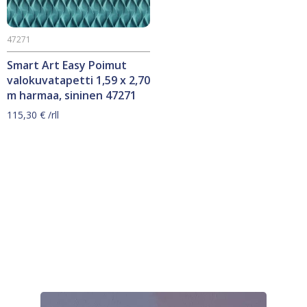
47271
Smart Art Easy Poimut
valokuvatapetti 1,59 x 2,70
m harmaa, sininen 47271
115,30
€
/rll