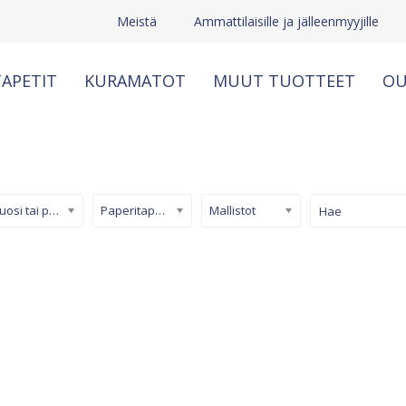
Meistä
Ammattilaisille ja jälleenmyyjille
APETIT
KURAMATOT
MUUT TUOTTEET
OU
Kuosi tai pinta
Paperitapetti
Mallistot