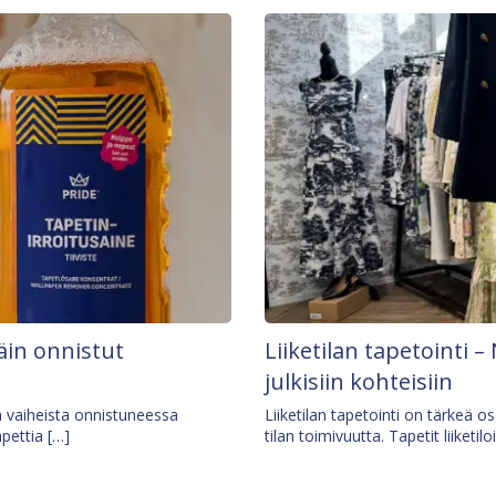
äin onnistut
Liiketilan tapetointi – 
julkisiin kohteisiin
ä vaiheista onnistuneessa
Liiketilan tapetointi on tärkeä 
apettia […]
tilan toimivuutta. Tapetit liiketilo