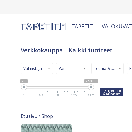
TAPETIT
VALOKUVAT
Verkkokauppa – Kaikki tuotteet
Valmistaja
Väri
Teema & tyyli
2 €
2 980 €
Tyhjennä
valinnat
2
747
1 491
2 236
2 980
Etusivu
/ Shop