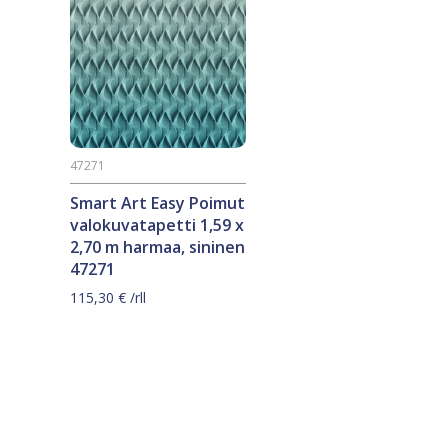
47271
Smart Art Easy Poimut
valokuvatapetti 1,59 x
2,70 m harmaa, sininen
47271
115,30
€
/rll