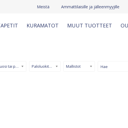
Meistä
Ammattilaisille ja jälleenmyyjille
APETIT
KURAMATOT
MUUT TUOTTEET
OU
Kuosi tai pinta
Paloluokiteltu tapetti
Mallistot