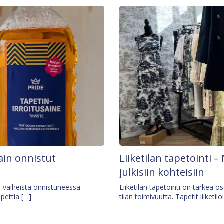
äin onnistut
Liiketilan tapetointi – 
julkisiin kohteisiin
ä vaiheista onnistuneessa
Liiketilan tapetointi on tärkeä 
apettia […]
tilan toimivuutta. Tapetit liiketilo