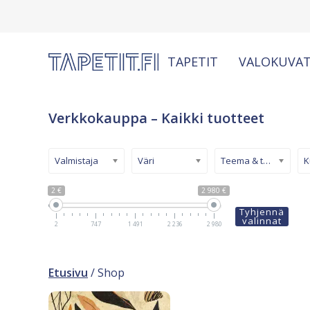
TAPETIT
VALOKUVAT
Verkkokauppa – Kaikki tuotteet
Valmistaja
Väri
Teema & tyyli
2 €
2 980 €
Tyhjennä
valinnat
2
747
1 491
2 236
2 980
Etusivu
/ Shop