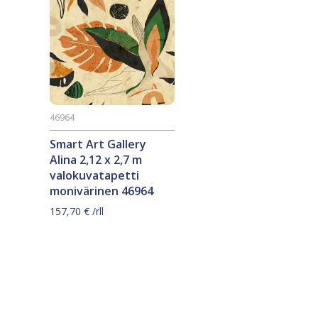
46964
Smart Art Gallery
Alina 2,12 x 2,7 m
valokuvatapetti
monivärinen 46964
157,70
€
/rll