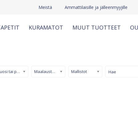
Meistä
Ammattilaisille ja jälleenmyyjille
APETIT
KURAMATOT
MUUT TUOTTEET
OU
Kuosi tai pinta
Maalaustapetti
Mallistot