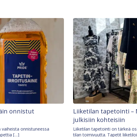
äin onnistut
Liiketilan tapetointi – 
julkisiin kohteisiin
ä vaiheista onnistuneessa
Liiketilan tapetointi on tärkeä 
apettia […]
tilan toimivuutta. Tapetit liiketilo