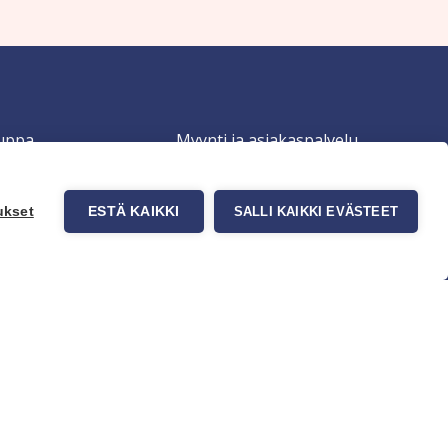
uppa
Myynti ja asiakaspalvelu
tit
Eteläväylä 11, 28610 Pori,
okuvatapetit
FINLAND
ukset
ESTÄ KAIKKI
SALLI KAIKKI EVÄSTEET
t tuotteet
+358 2 837 69 480
t & Vinkit
[email protected]
Katso sijainti kartalta
Asiakaspalvelu ja varasto
avoinna ma–to klo 8–16 ja pe klo
8-14
Office and warehouse open
Mon–Thu 8–16 h and Fri 8-14