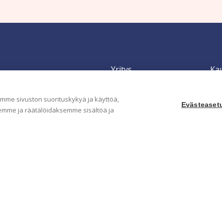
Yritys
Ka
Meistä
Tape
Ota yhteyttä
Val
me sivuston suorituskykyä ja käyttöä,
Evästeaset
Jälleenmyyjät
Muu
mme ja räätälöidäksemme sisältöä ja
Ohjeet
Idea
FAQ