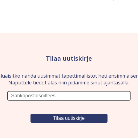
Tilaa uutiskirje
luaisitko nähdä uusimmat tapettimallistot heti ensimmäise
Naputtele tiedot alas niin pidämme sinut ajantasalla.