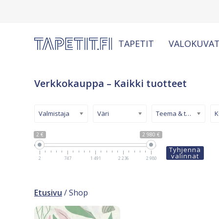
TAPETIT
VALOKUVAT
Verkkokauppa – Kaikki tuotteet
Valmistaja
Väri
Teema & tyyli
2 €
2 980 €
Tyhjennä
valinnat
2
747
1 491
2 236
2 980
Etusivu
/ Shop