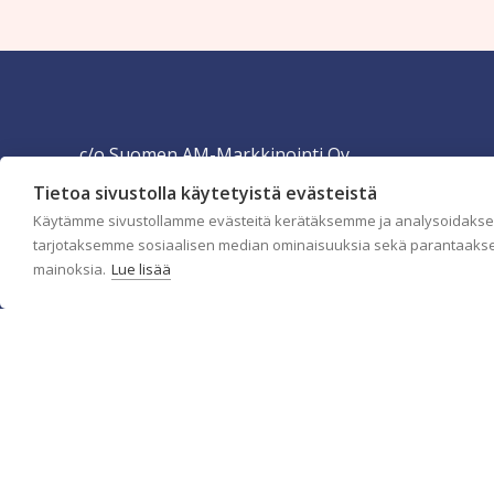
c/o Suomen AM-Markkinointi Oy
Tietoa sivustolla käytetyistä evästeistä
Olemme kotimaisten tapettimarkkinoiden edelläkävijänä ja
tuomme kansainväliset sisustus- ja tapettitrendit suomalaisiin
Käytämme sivustollamme evästeitä kerätäksemme ja analysoidaksem
koteihin. Etsimme jatkuvasti uusia ideoita, inspiraatiota ja
tarjotaksemme sosiaalisen median ominaisuuksia sekä parantaakse
trendejä kansainvälisiltä markkinoilta.
mainoksia.
Lue lisää
Rekisteriseloste
Toimitusehdot
Brandtool