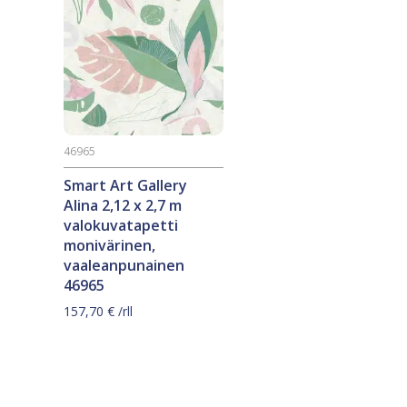
46965
Smart Art Gallery
Alina 2,12 x 2,7 m
valokuvatapetti
monivärinen,
vaaleanpunainen
46965
157,70
€
/rll