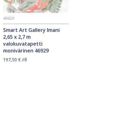
46929
Smart Art Gallery Imani
2,65 x 2,7 m
valokuvatapetti
monivärinen 46929
197,50
€
/rll