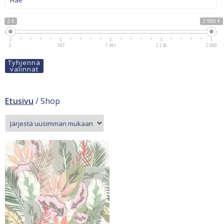
2 €
2 980 €
2
747
1 491
2 236
2 980
Tyhjennä
valinnat
Etusivu
/ Shop