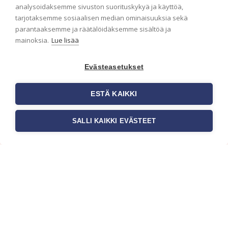
analysoidaksemme sivuston suorituskykyä ja käyttöä,
Haluaisitko nähdä uusimmat tapettimallistot heti
tarjotaksemme sosiaalisen median ominaisuuksia sekä
ensimmäisenä? Naputtele tiedot alas niin
parantaaksemme ja räätälöidäksemme sisältöä ja
pidämme sinut ajantasalla.
mainoksia.
Lue lisää
Evästeasetukset
ESTÄ KAIKKI
SALLI KAIKKI EVÄSTEET
c/o Suomen AM-Markkinointi Oy
Olemme kotimaisten tapettimarkkinoiden
edelläkävijänä ja tuomme kansainväliset
sisustus- ja tapettitrendit suomalaisiin koteihin.