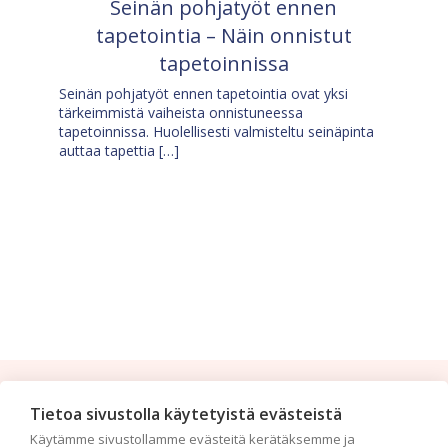
Seinän pohjatyöt ennen
tapetointia – Näin onnistut
tapetoinnissa
Seinän pohjatyöt ennen tapetointia ovat yksi
tärkeimmistä vaiheista onnistuneessa
tapetoinnissa. Huolellisesti valmisteltu seinäpinta
auttaa tapettia […]
Tilaa uutiskirje
Tietoa sivustolla käytetyistä evästeistä
Käytämme sivustollamme evästeitä kerätäksemme ja