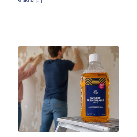
yhdistää […]