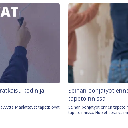
 ratkaisu kodin ja
Seinän pohjatyöt enne
tapetoinnissa
tävyyttä Maalattavat tapetit ovat
Seinän pohjatyöt ennen tapetoin
tapetoinnissa. Huolellisesti valm