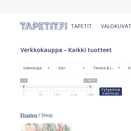
TAPETIT
VALOKUVAT
Verkkokauppa – Kaikki tuotteet
Valmistaja
Väri
Teema & tyyli
2 €
2 980 €
Tyhjennä
valinnat
2
747
1 491
2 236
2 980
Etusivu
/ Shop