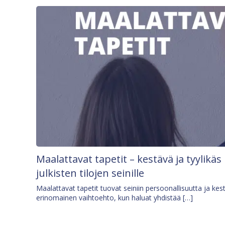
Maalattavat tapetit – kestävä ja tyylikäs
julkisten tilojen seinille
Maalattavat tapetit tuovat seiniin persoonallisuutta ja kes
erinomainen vaihtoehto, kun haluat yhdistää […]