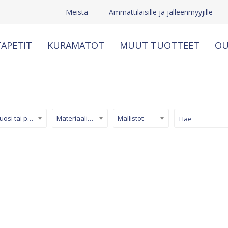
Meistä
Ammattilaisille ja jälleenmyyjille
APETIT
KURAMATOT
MUUT TUOTTEET
OU
Kuosi tai pinta
Materiaali/ tuotetyyppi
Mallistot