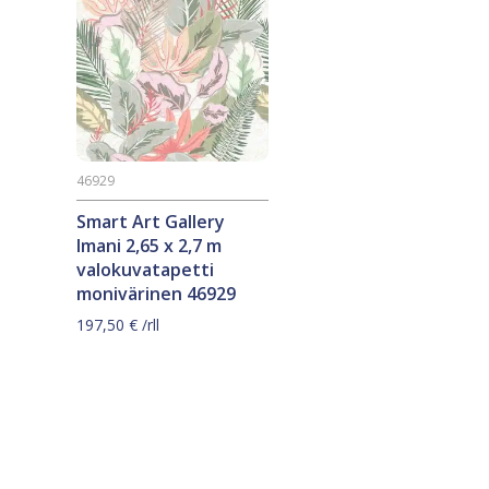
46929
Smart Art Gallery
Imani 2,65 x 2,7 m
valokuvatapetti
monivärinen 46929
197,50
€
/rll