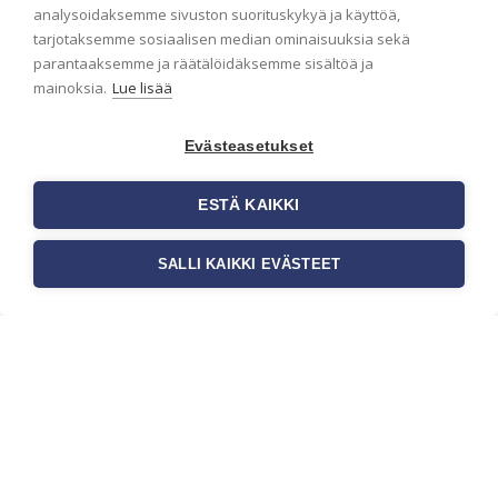
analysoidaksemme sivuston suorituskykyä ja käyttöä,
Haluaisitko nähdä uusimmat tapettimallistot heti
tarjotaksemme sosiaalisen median ominaisuuksia sekä
ensimmäisenä? Naputtele tiedot alas niin
parantaaksemme ja räätälöidäksemme sisältöä ja
pidämme sinut ajantasalla.
mainoksia.
Lue lisää
Evästeasetukset
ESTÄ KAIKKI
SALLI KAIKKI EVÄSTEET
c/o Suomen AM-Markkinointi Oy
Olemme kotimaisten tapettimarkkinoiden
edelläkävijänä ja tuomme kansainväliset
sisustus- ja tapettitrendit suomalaisiin koteihin.