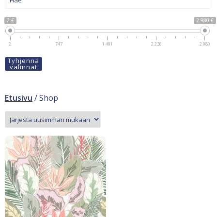
2 €
2 980 €
2
747
1 491
2 236
2 980
Tyhjennä
valinnat
Etusivu
/ Shop