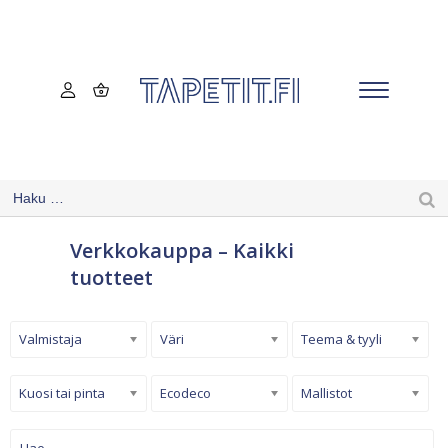
Verkkokauppa – Kaikki
tuotteet
Valmistaja
Väri
Teema & tyyli
Kuosi tai pinta
Ecodeco
Mallistot