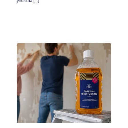
yhdistää […]