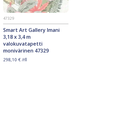
47329
Smart Art Gallery Imani
3,18 x 3,4 m
valokuvatapetti
monivärinen 47329
298,10
€
/rll