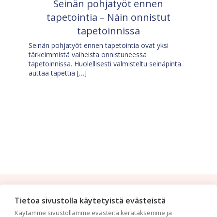
Seinän pohjatyöt ennen
tapetointia – Näin onnistut
tapetoinnissa
Seinän pohjatyöt ennen tapetointia ovat yksi
tärkeimmistä vaiheista onnistuneessa
tapetoinnissa. Huolellisesti valmisteltu seinäpinta
auttaa tapettia […]
Tilaa uutiskirje
Tietoa sivustolla käytetyistä evästeistä
Käytämme sivustollamme evästeitä kerätäksemme ja